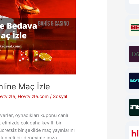
nline Maç İzle
vtvizle
,
Hovtvizle.com
/
Sosyal
verler, oynadıkları kuponu canlı
k elinizde çok daha keyifli bir
cretsiz bir şekilde maç yayınlarını
ğlenceli bir deneyime imza