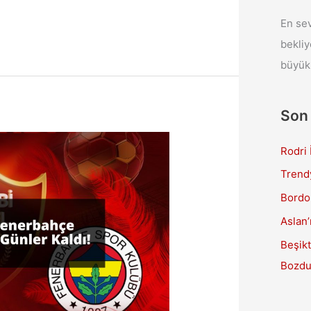
En se
bekliy
büyük 
Son 
Rodri 
Trendy
Bordo
Aslan’
Beşikt
Bozd