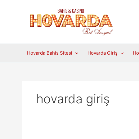
İçeriğe
atla
Hovarda Bahis Sitesi
Hovarda Giriş
Ho
hovarda giriş