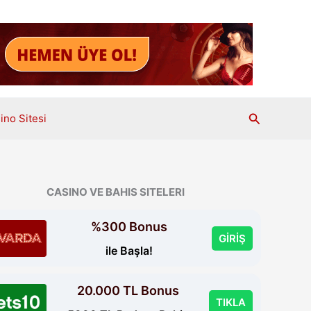
Arama
ino Sitesi
CASINO VE BAHIS SITELERI
%300 Bonus
GİRİŞ
ile Başla!
20.000 TL Bonus
TIKLA