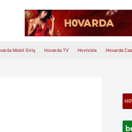
varda Mobil Giriş
Hovarda TV
Hovtvizle
Hovarda Cas