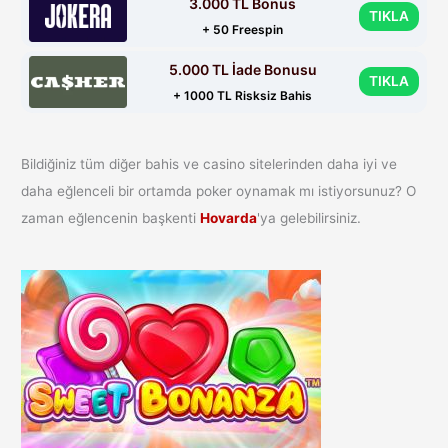
3.000 TL Bonus
TIKLA
+ 50 Freespin
5.000 TL İade Bonusu
TIKLA
+ 1000 TL Risksiz Bahis
Bildiğiniz tüm diğer bahis ve casino sitelerinden daha iyi ve
daha eğlenceli bir ortamda poker oynamak mı istiyorsunuz? O
zaman eğlencenin başkenti
Hovarda
'ya gelebilirsiniz.