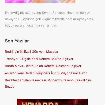
En sevdiğiniz slot oyunu Sweet Bonanza Hovarda'da sizi
bekliyor. Bu oyunda çok küçük miktarda paralar oynayarak
büyük paralar kazanma şansın var.
Son Yazılar
Rodri İçin İki Ezeli Güç Aynı Masada
Trendyol 1. Lig’de Yeni Dönem Bolu’da Açılıyor
Bordo Mavili Ekipte Salah Dönemi Resmen Başlıyor
Aslan’ın Yeni Hedefi: Reijnders İçin 9 Milyon Euro Hazır
Beşiktaş’ta Salah Bilmecesi: Vincenzo Italiano Sessizliğini
Bozdu