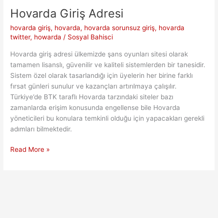
Hovarda Giriş Adresi
hovarda giriş
,
hovarda
,
hovarda sorunsuz giriş
,
hovarda
twitter
,
howarda
/
Sosyal Bahisci
Hovarda giriş adresi ülkemizde şans oyunları sitesi olarak
tamamen lisanslı, güvenilir ve kaliteli sistemlerden bir tanesidir.
Sistem özel olarak tasarlandığı için üyelerin her birine farklı
fırsat günleri sunulur ve kazançları artırılmaya çalışılır.
Türkiye’de BTK taraflı Hovarda tarzındaki siteler bazı
zamanlarda erişim konusunda engellense bile Hovarda
yöneticileri bu konulara temkinli olduğu için yapacakları gerekli
adımları bilmektedir.
Hovarda
Read More »
Giriş
Adresi