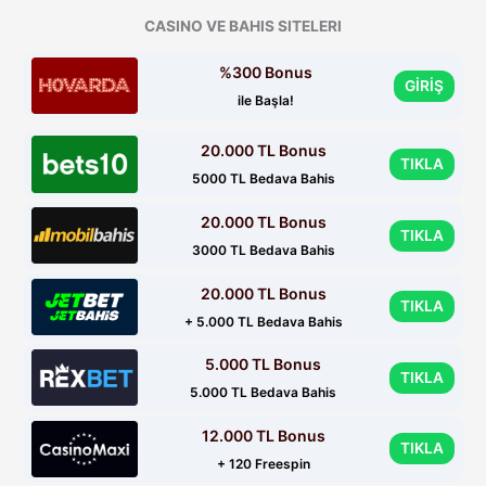
CASINO VE BAHIS SITELERI
%300 Bonus
GİRİŞ
ile Başla!
20.000 TL Bonus
TIKLA
5000 TL Bedava Bahis
20.000 TL Bonus
TIKLA
3000 TL Bedava Bahis
20.000 TL Bonus
TIKLA
+ 5.000 TL Bedava Bahis
5.000 TL Bonus
TIKLA
5.000 TL Bedava Bahis
12.000 TL Bonus
TIKLA
+ 120 Freespin