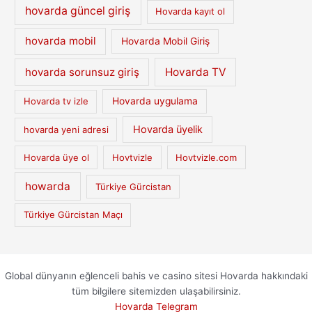
hovarda güncel giriş
Hovarda kayıt ol
hovarda mobil
Hovarda Mobil Giriş
hovarda sorunsuz giriş
Hovarda TV
Hovarda tv izle
Hovarda uygulama
Hovarda üyelik
hovarda yeni adresi
Hovarda üye ol
Hovtvizle
Hovtvizle.com
howarda
Türkiye Gürcistan
Türkiye Gürcistan Maçı
Global dünyanın eğlenceli bahis ve casino sitesi Hovarda hakkındaki
tüm bilgilere sitemizden ulaşabilirsiniz.
Hovarda Telegram