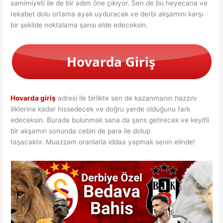
samimiyeti ile de bir adım öne çıkıyor. Sen de bu heyecana ve
rekabet dolu ortama ayak uyduracak ve derbi akşamını karşı
bir şekilde noktalama şansı elde edeceksin.
Hovarda giriş
adresi ile birlikte sen de kazanmanın hazzını
iliklerine kadar hissedecek ve doğru yerde olduğunu fark
edeceksin. Burada bulunmak sana da şans getirecek ve keyifli
bir akşamın sonunda cebin de para ile dolup
taşacaktır. Muazzam oranlarla iddaa yapmak senin elinde!