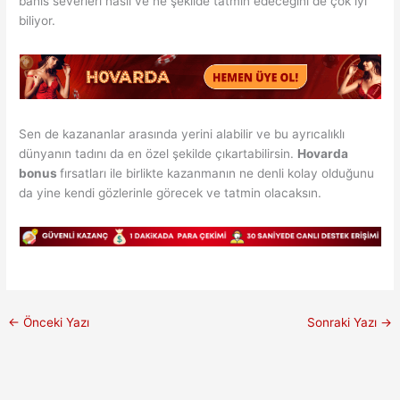
bahis severleri nasıl ve ne şekilde tatmin edeceğini de çok iyi
biliyor.
Sen de kazananlar arasında yerini alabilir ve bu ayrıcalıklı
dünyanın tadını da en özel şekilde çıkartabilirsin.
Hovarda
bonus
fırsatları ile birlikte kazanmanın ne denli kolay olduğunu
da yine kendi gözlerinle görecek ve tatmin olacaksın.
←
Önceki Yazı
Sonraki Yazı
→