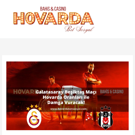
İçeriğe
atla