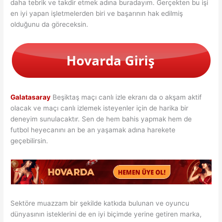
daha tebrik ve takdir etmek adına buradayım. Gerçekten bu işi
en iyi yapan işletmelerden biri ve başarının hak edilmiş
olduğunu da göreceksin.
Galatasaray
Beşiktaş maçı canlı izle ekranı da o akşam aktif
olacak ve maçı canlı izlemek isteyenler için de harika bir
deneyim sunulacaktır. Sen de hem bahis yapmak hem de
futbol heyecanını an be an yaşamak adına harekete
geçebilirsin.
Sektöre muazzam bir şekilde katkıda bulunan ve oyuncu
dünyasının isteklerini de en iyi biçimde yerine getiren marka,