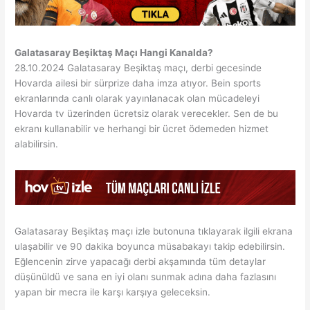
Galatasaray Beşiktaş Maçı Hangi Kanalda?
28.10.2024 Galatasaray Beşiktaş maçı, derbi gecesinde
Hovarda ailesi bir sürprize daha imza atıyor. Bein sports
ekranlarında canlı olarak yayınlanacak olan mücadeleyi
Hovarda tv üzerinden ücretsiz olarak verecekler. Sen de bu
ekranı kullanabilir ve herhangi bir ücret ödemeden hizmet
alabilirsin.
Galatasaray Beşiktaş maçı izle butonuna tıklayarak ilgili ekrana
ulaşabilir ve 90 dakika boyunca müsabakayı takip edebilirsin.
Eğlencenin zirve yapacağı derbi akşamında tüm detaylar
düşünüldü ve sana en iyi olanı sunmak adına daha fazlasını
yapan bir mecra ile karşı karşıya geleceksin.