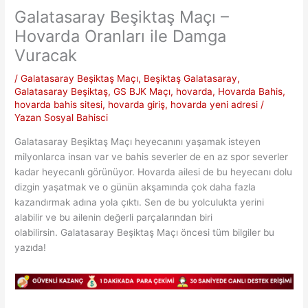
Galatasaray Beşiktaş Maçı –
Hovarda Oranları ile Damga
Vuracak
/
Galatasaray Beşiktaş Maçı
,
Beşiktaş Galatasaray
,
Galatasaray Beşiktaş
,
GS BJK Maçı
,
hovarda
,
Hovarda Bahis
,
hovarda bahis sitesi
,
hovarda giriş
,
hovarda yeni adresi
/
Yazan
Sosyal Bahisci
Galatasaray Beşiktaş Maçı heyecanını yaşamak isteyen
milyonlarca insan var ve bahis severler de en az spor severler
kadar heyecanlı görünüyor. Hovarda ailesi de bu heyecanı dolu
dizgin yaşatmak ve o günün akşamında çok daha fazla
kazandırmak adına yola çıktı. Sen de bu yolculukta yerini
alabilir ve bu ailenin değerli parçalarından biri
olabilirsin. Galatasaray Beşiktaş Maçı öncesi tüm bilgiler bu
yazıda!