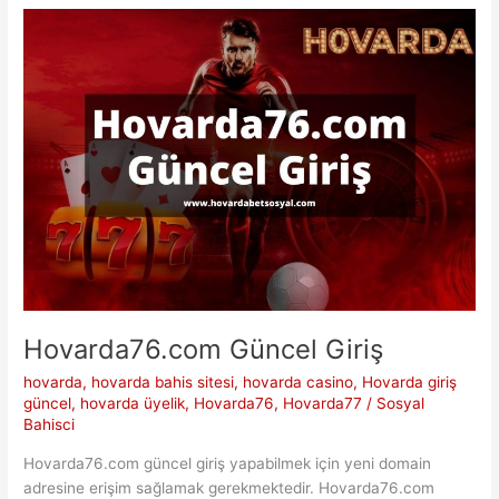
Adresi
Nerede
Hovarda76.com Güncel Giriş
hovarda
,
hovarda bahis sitesi
,
hovarda casino
,
Hovarda giriş
güncel
,
hovarda üyelik
,
Hovarda76
,
Hovarda77
/
Sosyal
Bahisci
Hovarda76.com güncel giriş yapabilmek için yeni domain
adresine erişim sağlamak gerekmektedir. Hovarda76.com