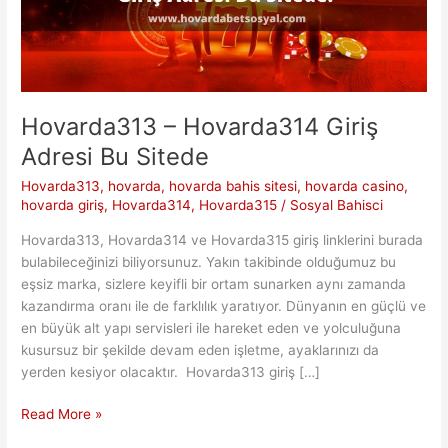
Hovarda313 – Hovarda314 Giriş
Adresi Bu Sitede
Hovarda313
,
hovarda
,
hovarda bahis sitesi
,
hovarda casino
,
hovarda giriş
,
Hovarda314
,
Hovarda315
/
Sosyal Bahisci
Hovarda313, Hovarda314 ve Hovarda315 giriş linklerini burada
bulabileceğinizi biliyorsunuz. Yakın takibinde olduğumuz bu
eşsiz marka, sizlere keyifli bir ortam sunarken aynı zamanda
kazandırma oranı ile de farklılık yaratıyor. Dünyanın en güçlü ve
en büyük alt yapı servisleri ile hareket eden ve yolculuğuna
kusursuz bir şekilde devam eden işletme, ayaklarınızı da
yerden kesiyor olacaktır. Hovarda313 giriş […]
Hovarda313
Read More »
–