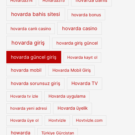
hovarda bahis
Hovarda314
Hovarda315
hovarda bahis sitesi
hovarda bonus
hovarda casino
hovarda canlı casino
hovarda giriş
hovarda giriş güncel
hovarda güncel giriş
Hovarda kayıt ol
hovarda mobil
Hovarda Mobil Giriş
hovarda sorunsuz giriş
Hovarda TV
Hovarda tv izle
Hovarda uygulama
Hovarda üyelik
hovarda yeni adresi
Hovarda üye ol
Hovtvizle
Hovtvizle.com
howarda
Türkiye Gürcistan