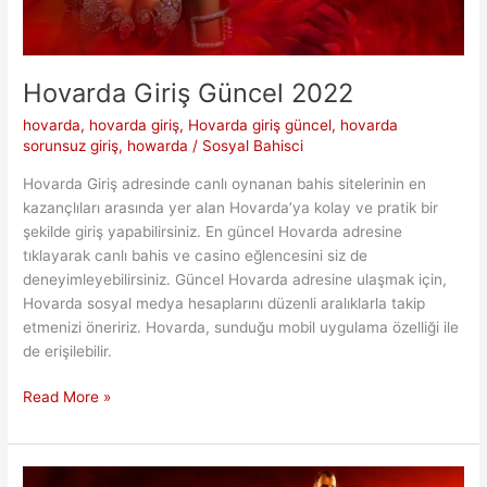
Hovarda Giriş Güncel 2022
hovarda
,
hovarda giriş
,
Hovarda giriş güncel
,
hovarda
sorunsuz giriş
,
howarda
/
Sosyal Bahisci
Hovarda Giriş adresinde canlı oynanan bahis sitelerinin en
kazançlıları arasında yer alan Hovarda’ya kolay ve pratik bir
şekilde giriş yapabilirsiniz. En güncel Hovarda adresine
tıklayarak canlı bahis ve casino eğlencesini siz de
deneyimleyebilirsiniz. Güncel Hovarda adresine ulaşmak için,
Hovarda sosyal medya hesaplarını düzenli aralıklarla takip
etmenizi öneririz. Hovarda, sunduğu mobil uygulama özelliği ile
de erişilebilir.
Hovarda
Read More »
Giriş Güncel
2022