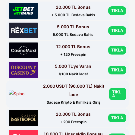
20.000 TL Bonus
TIKLA
+ 5.000 TL Bedava Bahis
5.000 TL Bonus
TIKLA
5.000 TL Bedava Bahis
12.000 TL Bonus
TIKLA
+ 120 Freespin
5.000 TL'ye Varan
TIKLA
%100 Nakit İade!
2.000 USDT (96.000 TL) Nakit
TIKL
İade
A
Sadece Kripto & Kimliksiz Giriş
20.000 TL Bonus
TIKLA
+ 200 Freespin
10.000 TL Hoşgeldin Bonusu