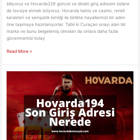
biliyoruz ve Hovarda229 güncel ve direkt giriş adresini sizlere
de tavsiye etmek istiyoruz. Hovarda bahis ve casino, renkli
karakteri ve sempatik kimliği ile birlikte hayallerinizi bir adım
öne taşımaya hazırlanıyorlar. Tabii ki Curaçao onayı alan bir
marka ve bunu belgelemiş olmaları da onlara daha fazla
güvenmemizi kolay
Hovarda229
Read More »
Güncel
ve
Direkt
Giriş