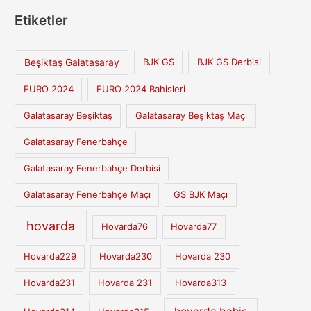
Etiketler
Beşiktaş Galatasaray
BJK GS
BJK GS Derbisi
EURO 2024
EURO 2024 Bahisleri
Galatasaray Beşiktaş
Galatasaray Beşiktaş Maçı
Galatasaray Fenerbahçe
Galatasaray Fenerbahçe Derbisi
Galatasaray Fenerbahçe Maçı
GS BJK Maçı
hovarda
Hovarda76
Hovarda77
Hovarda229
Hovarda230
Hovarda 230
Hovarda231
Hovarda 231
Hovarda313