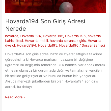
Hovarda194 Son Giriş Adresi
Nerede
hovarda
,
Hovarda 194
,
Hovarda 195
,
Hovarda 196
,
hovarda
bahis sitesi
,
Hovarda mobil
,
hovarda sorunsuz giriş
,
Hovarda
üye ol
,
Hovarda194
,
Hovarda195
,
Hovarda196
/
Sosyal Bahisci
Hovarda194 son giriş adresi hazır ve ziyaret ettiğiniz takdirde
göreceksiniz ki Hovarda markası muazzam bir değişime
uğramış! Bu değişimin temelinde BTK hamlesi var ancak merak
etmeyin olumsuz bir durum asla değil ve tam aksine kendilerini
bir şekilde geliştiriyorlar ve bunu da bunun için yapıyorlar.
Avrupa merkezli şirketlerden biri olan Hovarda194 son giriş
adresi, bu detayı
Hovarda194
Read More »
Son
Giriş