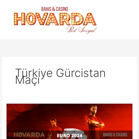
İçeriğe
atla
Türkiye Gürcistan
Maçı