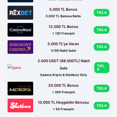
5.000 TL Bonus
TIKLA
5.000 TL Bedava Bahis
12.000 TL Bonus
TIKLA
+ 120 Freespin
5.000 TL'ye Varan
TIKLA
%100 Nakit İade!
2.000 USDT (88.000TL) Nakit
TIKL
İade
A
Sadece Kripto & Kimliksiz Giriş
20.000 TL Bonus
TIKLA
+ 200 Freespin
10.000 TL Hoşgeldin Bonusu
TIKLA
+ 50 Freespin