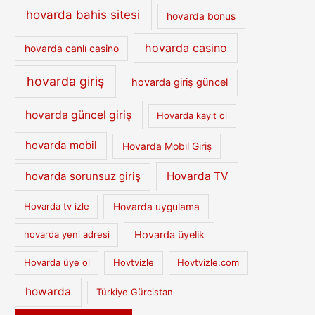
hovarda bahis sitesi
hovarda bonus
hovarda casino
hovarda canlı casino
hovarda giriş
hovarda giriş güncel
hovarda güncel giriş
Hovarda kayıt ol
hovarda mobil
Hovarda Mobil Giriş
hovarda sorunsuz giriş
Hovarda TV
Hovarda tv izle
Hovarda uygulama
Hovarda üyelik
hovarda yeni adresi
Hovarda üye ol
Hovtvizle
Hovtvizle.com
howarda
Türkiye Gürcistan