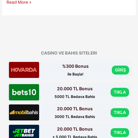
EURO
Read More »
2024
Türkiye
Gürcistan
Maçında
Gürcistan
Kadrosu
CASINO VE BAHIS SITELERI
%300 Bonus
GİRİŞ
ile Başla!
20.000 TL Bonus
TIKLA
5000 TL Bedava Bahis
20.000 TL Bonus
TIKLA
3000 TL Bedava Bahis
20.000 TL Bonus
TIKLA
+ 5.000 TL Bedava Bahis