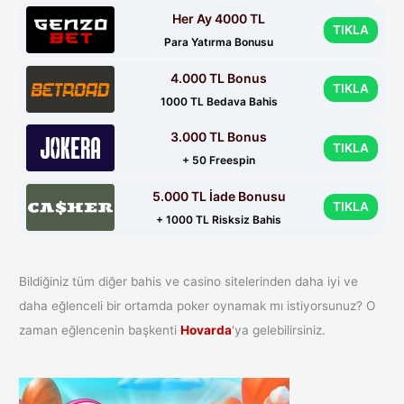
Her Ay 4000 TL
TIKLA
Para Yatırma Bonusu
4.000 TL Bonus
TIKLA
1000 TL Bedava Bahis
3.000 TL Bonus
TIKLA
+ 50 Freespin
5.000 TL İade Bonusu
TIKLA
+ 1000 TL Risksiz Bahis
Bildiğiniz tüm diğer bahis ve casino sitelerinden daha iyi ve
daha eğlenceli bir ortamda poker oynamak mı istiyorsunuz? O
zaman eğlencenin başkenti
Hovarda
'ya gelebilirsiniz.