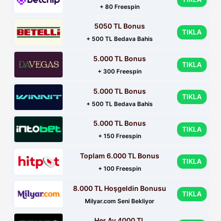
+ 80 Freespin
5050 TL Bonus
TIKLA
+ 500 TL Bedava Bahis
5.000 TL Bonus
TIKLA
+ 300 Freespin
5.000 TL Bonus
TIKLA
+ 500 TL Bedava Bahis
5.000 TL Bonus
TIKLA
+ 150 Freespin
Toplam 6.000 TL Bonus
TIKLA
+ 100 Freespin
8.000 TL Hoşgeldin Bonusu
TIKLA
Milyar.com Seni Bekliyor
Her Ay 4000 TL