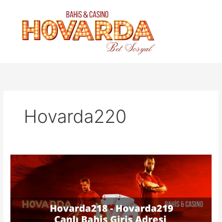
İçeriğe
atla
Hovarda220