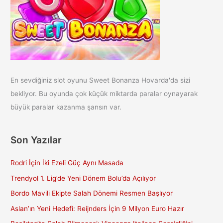
En sevdiğiniz slot oyunu Sweet Bonanza Hovarda'da sizi
bekliyor. Bu oyunda çok küçük miktarda paralar oynayarak
büyük paralar kazanma şansın var.
Son Yazılar
Rodri İçin İki Ezeli Güç Aynı Masada
Trendyol 1. Lig’de Yeni Dönem Bolu’da Açılıyor
Bordo Mavili Ekipte Salah Dönemi Resmen Başlıyor
Aslan’ın Yeni Hedefi: Reijnders İçin 9 Milyon Euro Hazır