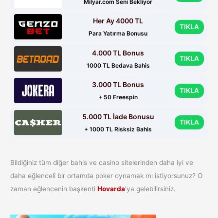
Milyar.com Seni Bekliyor
Her Ay 4000 TL
TIKLA
Para Yatırma Bonusu
4.000 TL Bonus
TIKLA
1000 TL Bedava Bahis
3.000 TL Bonus
TIKLA
+ 50 Freespin
5.000 TL İade Bonusu
TIKLA
+ 1000 TL Risksiz Bahis
Bildiğiniz tüm diğer bahis ve casino sitelerinden daha iyi ve
daha eğlenceli bir ortamda poker oynamak mı istiyorsunuz? O
zaman eğlencenin başkenti
Hovarda
'ya gelebilirsiniz.