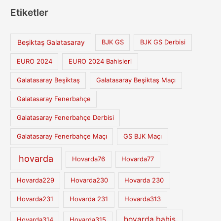
Etiketler
Beşiktaş Galatasaray
BJK GS
BJK GS Derbisi
EURO 2024
EURO 2024 Bahisleri
Galatasaray Beşiktaş
Galatasaray Beşiktaş Maçı
Galatasaray Fenerbahçe
Galatasaray Fenerbahçe Derbisi
Galatasaray Fenerbahçe Maçı
GS BJK Maçı
hovarda
Hovarda76
Hovarda77
Hovarda229
Hovarda230
Hovarda 230
Hovarda231
Hovarda 231
Hovarda313
hovarda bahis
Hovarda314
Hovarda315