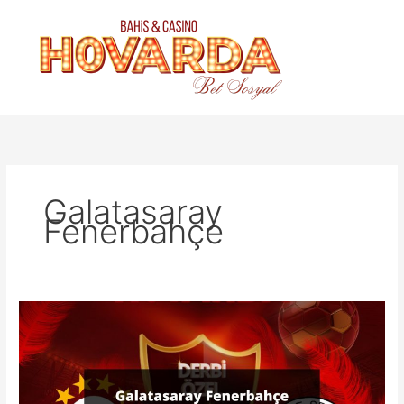
İçeriğe
atla
Galatasaray
Fenerbahçe