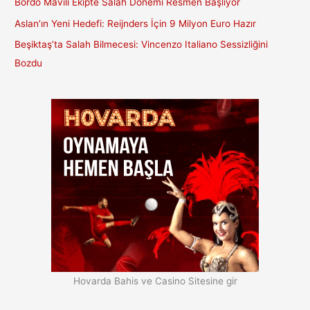
Bordo Mavili Ekipte Salah Dönemi Resmen Başlıyor
Aslan’ın Yeni Hedefi: Reijnders İçin 9 Milyon Euro Hazır
Beşiktaş’ta Salah Bilmecesi: Vincenzo Italiano Sessizliğini
Bozdu
Hovarda Bahis ve Casino Sitesine gir