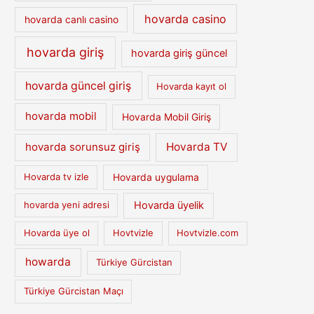
hovarda casino
hovarda canlı casino
hovarda giriş
hovarda giriş güncel
hovarda güncel giriş
Hovarda kayıt ol
hovarda mobil
Hovarda Mobil Giriş
hovarda sorunsuz giriş
Hovarda TV
Hovarda tv izle
Hovarda uygulama
Hovarda üyelik
hovarda yeni adresi
Hovarda üye ol
Hovtvizle
Hovtvizle.com
howarda
Türkiye Gürcistan
Türkiye Gürcistan Maçı