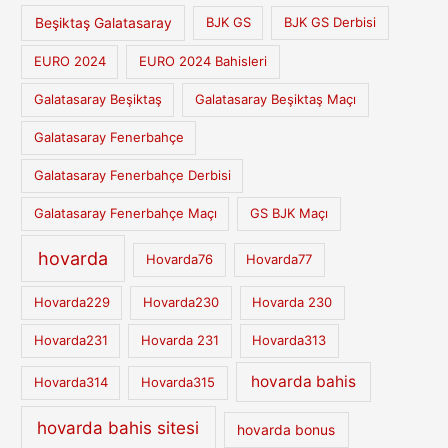
Beşiktaş Galatasaray
BJK GS
BJK GS Derbisi
EURO 2024
EURO 2024 Bahisleri
Galatasaray Beşiktaş
Galatasaray Beşiktaş Maçı
Galatasaray Fenerbahçe
Galatasaray Fenerbahçe Derbisi
Galatasaray Fenerbahçe Maçı
GS BJK Maçı
hovarda
Hovarda76
Hovarda77
Hovarda229
Hovarda230
Hovarda 230
Hovarda231
Hovarda 231
Hovarda313
hovarda bahis
Hovarda314
Hovarda315
hovarda bahis sitesi
hovarda bonus