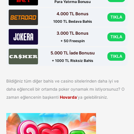
Para Yatırma Bonusu
4.000 TL Bonus
TIKLA
1000 TL Bedava Bahis
3.000 TL Bonus
TIKLA
+ 50 Freespin
5.000 TL İade Bonusu
TIKLA
+ 1000 TL Risksiz Bahis
Bildiğiniz tüm diğer bahis ve casino sitelerinden daha iyi ve
daha eğlenceli bir ortamda poker oynamak mı istiyorsunuz? O
zaman eğlencenin başkenti
Hovarda
'ya gelebilirsiniz.