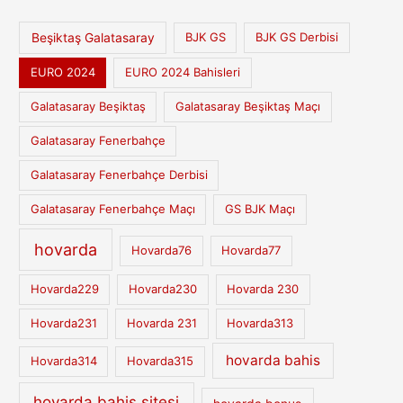
Beşiktaş Galatasaray
BJK GS
BJK GS Derbisi
EURO 2024
EURO 2024 Bahisleri
Galatasaray Beşiktaş
Galatasaray Beşiktaş Maçı
Galatasaray Fenerbahçe
Galatasaray Fenerbahçe Derbisi
Galatasaray Fenerbahçe Maçı
GS BJK Maçı
hovarda
Hovarda76
Hovarda77
Hovarda229
Hovarda230
Hovarda 230
Hovarda231
Hovarda 231
Hovarda313
hovarda bahis
Hovarda314
Hovarda315
hovarda bahis sitesi