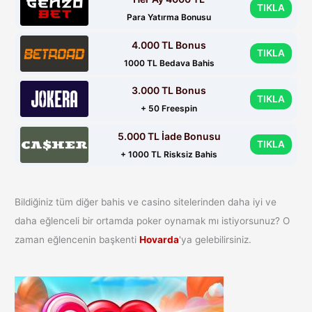
TIKLA
Para Yatırma Bonusu
4.000 TL Bonus
TIKLA
1000 TL Bedava Bahis
3.000 TL Bonus
TIKLA
+ 50 Freespin
5.000 TL İade Bonusu
TIKLA
+ 1000 TL Risksiz Bahis
Bildiğiniz tüm diğer bahis ve casino sitelerinden daha iyi ve
daha eğlenceli bir ortamda poker oynamak mı istiyorsunuz? O
zaman eğlencenin başkenti
Hovarda
'ya gelebilirsiniz.