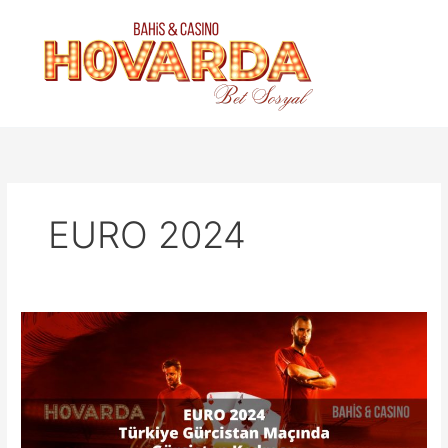
İçeriğe
atla
EURO 2024