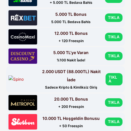
+ 5.000 TL Bedava Bahis
5.000 TL Bonus
TIKLA
5.000 TL Bedava Bahis
12.000 TL Bonus
TIKLA
+ 120 Freespin
5.000 TL'ye Varan
TIKLA
%100 Nakit İade!
2.000 USDT (88.000TL) Nakit
TIKL
İade
A
Sadece Kripto & Kimliksiz Giriş
20.000 TL Bonus
TIKLA
+ 200 Freespin
10.000 TL Hoşgeldin Bonusu
TIKLA
+ 50 Freespin