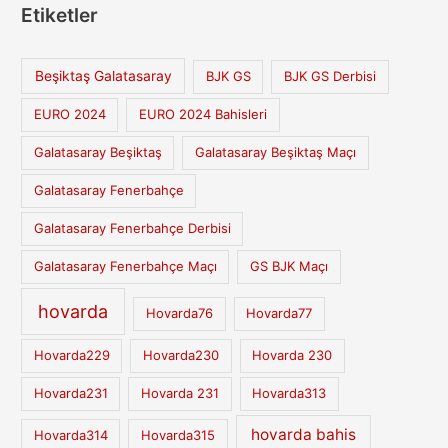
Etiketler
Beşiktaş Galatasaray
BJK GS
BJK GS Derbisi
EURO 2024
EURO 2024 Bahisleri
Galatasaray Beşiktaş
Galatasaray Beşiktaş Maçı
Galatasaray Fenerbahçe
Galatasaray Fenerbahçe Derbisi
Galatasaray Fenerbahçe Maçı
GS BJK Maçı
hovarda
Hovarda76
Hovarda77
Hovarda229
Hovarda230
Hovarda 230
Hovarda231
Hovarda 231
Hovarda313
hovarda bahis
Hovarda314
Hovarda315