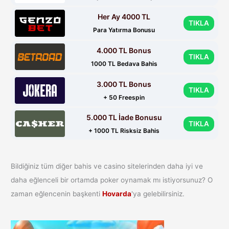
Her Ay 4000 TL
TIKLA
Para Yatırma Bonusu
4.000 TL Bonus
TIKLA
1000 TL Bedava Bahis
3.000 TL Bonus
TIKLA
+ 50 Freespin
5.000 TL İade Bonusu
TIKLA
+ 1000 TL Risksiz Bahis
Bildiğiniz tüm diğer bahis ve casino sitelerinden daha iyi ve
daha eğlenceli bir ortamda poker oynamak mı istiyorsunuz? O
zaman eğlencenin başkenti
Hovarda
'ya gelebilirsiniz.