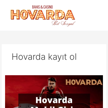
İçeriğe
atla
Hovarda kayıt ol