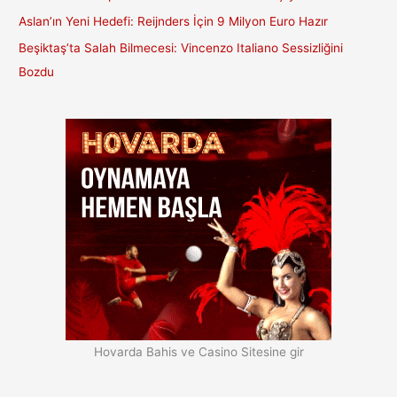
Aslan’ın Yeni Hedefi: Reijnders İçin 9 Milyon Euro Hazır
Beşiktaş’ta Salah Bilmecesi: Vincenzo Italiano Sessizliğini
Bozdu
Hovarda Bahis ve Casino Sitesine gir