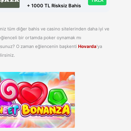
TIKLA
+ 1000 TL Risksiz Bahis
iniz tüm diğer bahis ve casino sitelerinden daha iyi ve
eğlenceli bir ortamda poker oynamak mı
orsunuz? O zaman eğlencenin başkenti
Hovarda
'ya
lirsiniz.