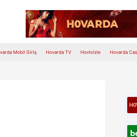
varda Mobil Giriş
Hovarda TV
Hovtvizle
Hovarda Cas