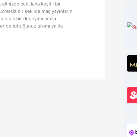
k elinizde çok daha keyifli bir
cretsiz bir şekilde maç yayınlarını
ğlenceli bir deneyime imza
er de tuttuğunuz takımı ya da