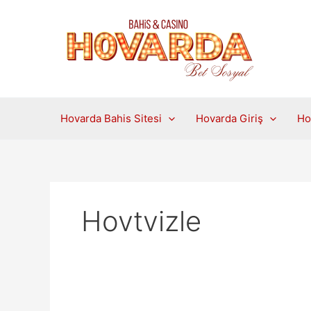
İçeriğe
atla
Hovarda Bahis Sitesi
Hovarda Giriş
Ho
Hovtvizle