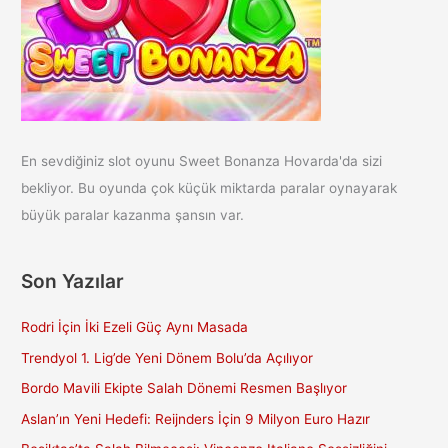
En sevdiğiniz slot oyunu Sweet Bonanza Hovarda'da sizi
bekliyor. Bu oyunda çok küçük miktarda paralar oynayarak
büyük paralar kazanma şansın var.
Son Yazılar
Rodri İçin İki Ezeli Güç Aynı Masada
Trendyol 1. Lig’de Yeni Dönem Bolu’da Açılıyor
Bordo Mavili Ekipte Salah Dönemi Resmen Başlıyor
Aslan’ın Yeni Hedefi: Reijnders İçin 9 Milyon Euro Hazır