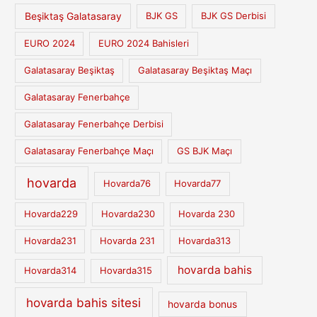
Beşiktaş Galatasaray
BJK GS
BJK GS Derbisi
EURO 2024
EURO 2024 Bahisleri
Galatasaray Beşiktaş
Galatasaray Beşiktaş Maçı
Galatasaray Fenerbahçe
Galatasaray Fenerbahçe Derbisi
Galatasaray Fenerbahçe Maçı
GS BJK Maçı
hovarda
Hovarda76
Hovarda77
Hovarda229
Hovarda230
Hovarda 230
Hovarda231
Hovarda 231
Hovarda313
hovarda bahis
Hovarda314
Hovarda315
hovarda bahis sitesi
hovarda bonus