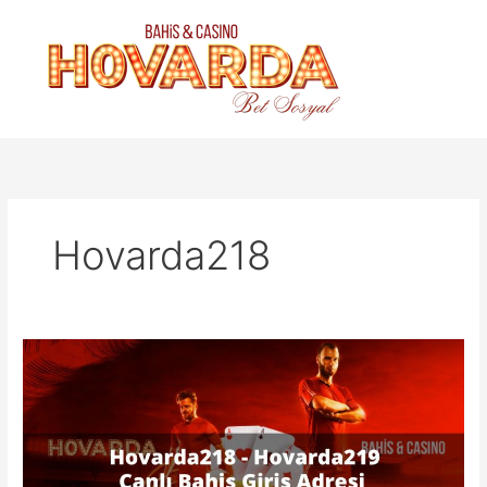
İçeriğe
atla
Hovarda218