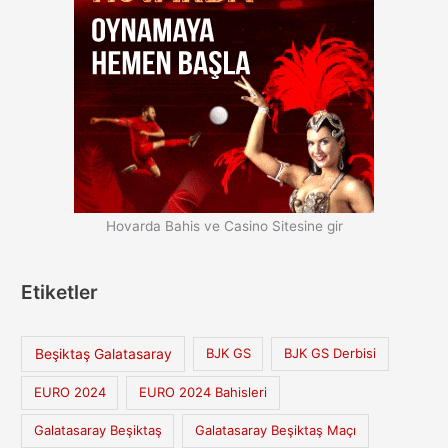
Hovarda Bahis ve Casino Sitesine gir
Etiketler
Beşiktaş Galatasaray
BJK GS
BJK GS Derbisi
EURO 2024
EURO 2024 Bahisleri
Galatasaray Beşiktaş
Galatasaray Beşiktaş Maçı