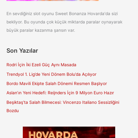
En sevdiğiniz slot oyunu Sweet Bonanza Hovarda'da sizi
bekliyor. Bu oyunda çok küçük miktarda paralar oynayarak
büyük paralar kazanma şansın var.
Son Yazılar
Rodri İçin İki Ezeli Güç Aynı Masada
Trendyol 1. Lig’de Yeni Dönem Bolu’da Açılıyor
Bordo Mavili Ekipte Salah Dönemi Resmen Başlıyor
Aslan’ın Yeni Hedefi: Reijnders İçin 9 Milyon Euro Hazır
Beşiktaş’ta Salah Bilmecesi: Vincenzo Italiano Sessizliğini
Bozdu