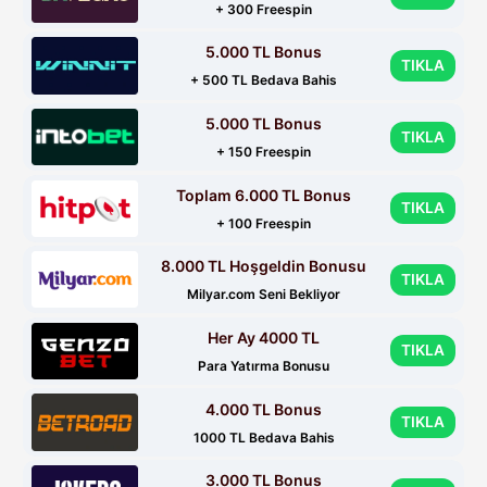
+ 300 Freespin
5.000 TL Bonus
TIKLA
+ 500 TL Bedava Bahis
5.000 TL Bonus
TIKLA
+ 150 Freespin
Toplam 6.000 TL Bonus
TIKLA
+ 100 Freespin
8.000 TL Hoşgeldin Bonusu
TIKLA
Milyar.com Seni Bekliyor
Her Ay 4000 TL
TIKLA
Para Yatırma Bonusu
4.000 TL Bonus
TIKLA
1000 TL Bedava Bahis
3.000 TL Bonus