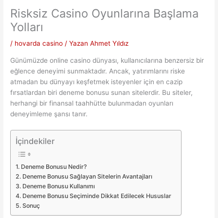
Risksiz Casino Oyunlarına Başlama
Yolları
/
hovarda casino
/ Yazan
Ahmet Yıldız
Günümüzde online casino dünyası, kullanıcılarına benzersiz bir
eğlence deneyimi sunmaktadır. Ancak, yatırımlarını riske
atmadan bu dünyayı keşfetmek isteyenler için en cazip
fırsatlardan biri deneme bonusu sunan sitelerdir. Bu siteler,
herhangi bir finansal taahhütte bulunmadan oyunları
deneyimleme şansı tanır.
İçindekiler
Deneme Bonusu Nedir?
Deneme Bonusu Sağlayan Sitelerin Avantajları
Deneme Bonusu Kullanımı
Deneme Bonusu Seçiminde Dikkat Edilecek Hususlar
Sonuç