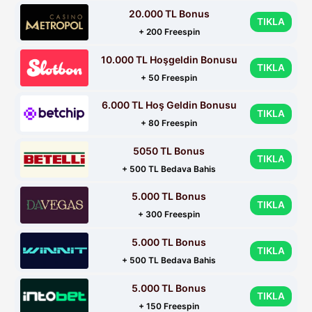
20.000 TL Bonus
TIKLA
+ 200 Freespin
10.000 TL Hoşgeldin Bonusu
TIKLA
+ 50 Freespin
6.000 TL Hoş Geldin Bonusu
TIKLA
+ 80 Freespin
5050 TL Bonus
TIKLA
+ 500 TL Bedava Bahis
5.000 TL Bonus
TIKLA
+ 300 Freespin
5.000 TL Bonus
TIKLA
+ 500 TL Bedava Bahis
5.000 TL Bonus
TIKLA
+ 150 Freespin