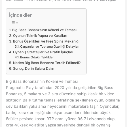
İçindekiler
Big Bass Bonanza’nın Kökeni ve Teması
Oyunun Teknik Yapısı ve Kuralları
Bonus Özellikleri ve Free Spins Mekaniği
Çarpanlar ve Toplama Özelliği Detayları
Oynanış Stratejileri ve Pratik İpuçları
Bonus Odaklı Taktikler
Neden Big Bass Bonanza Tercih Edilmeli?
Sonuç: Derin Sulara Dalın
Big Bass Bonanza’nın Kökeni ve Teması
Pragmatic Play tarafından 2020 yılında geliştirilen Big Bass
Bonanza, 5 makara ve 3 sıra düzenine sahip klasik bir video
slottedir. Balık tutma teması etrafında şekillenen oyun, oltalarla
dev balıkları yakalama heyecanını makaralara taşır. Oyuncular,
balıkçı karakteri eşliğinde okyanusun derinliklerinde büyük
ödüller peşinde koşar. RTP oranı yüzde 96.71 civarında olup,
orta-yüksek volatilite yapısı sayesinde dengeli bir oynanış