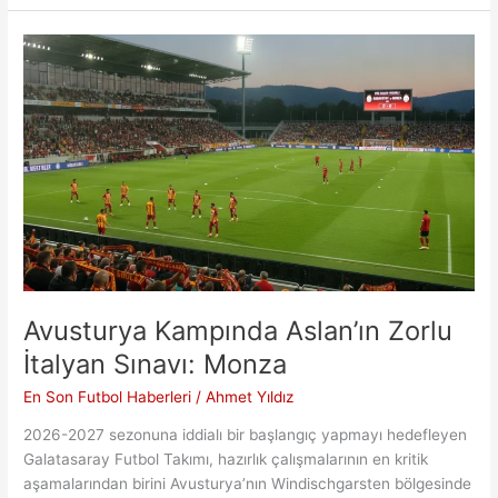
Operasyonu
Neden
Çıkmaza
Girdi?
Avusturya Kampında Aslan’ın Zorlu
İtalyan Sınavı: Monza
En Son Futbol Haberleri
/
Ahmet Yıldız
2026-2027 sezonuna iddialı bir başlangıç yapmayı hedefleyen
Galatasaray Futbol Takımı, hazırlık çalışmalarının en kritik
aşamalarından birini Avusturya’nın Windischgarsten bölgesinde