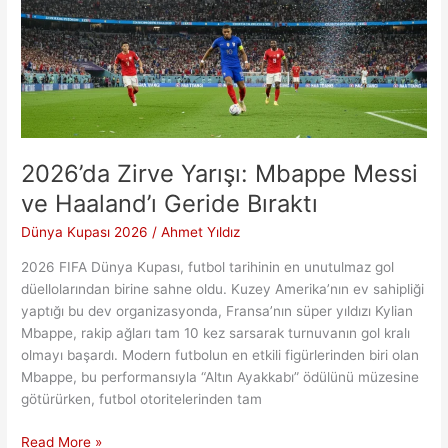
2026’da Zirve Yarışı: Mbappe Messi
ve Haaland’ı Geride Bıraktı
Dünya Kupası 2026
/
Ahmet Yıldız
2026 FIFA Dünya Kupası, futbol tarihinin en unutulmaz gol
düellolarından birine sahne oldu. Kuzey Amerika’nın ev sahipliği
yaptığı bu dev organizasyonda, Fransa’nın süper yıldızı Kylian
Mbappe, rakip ağları tam 10 kez sarsarak turnuvanın gol kralı
olmayı başardı. Modern futbolun en etkili figürlerinden biri olan
Mbappe, bu performansıyla “Altın Ayakkabı” ödülünü müzesine
götürürken, futbol otoritelerinden tam
2026’da
Read More »