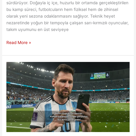
sürdürüyor. Doğayla iç içe, huzurlu bir ortamda gerçekleştirilen
bu kamp süreci, futbolcuların hem fiziksel hem de zihinsel
olarak yeni sezona odaklanmasını sağlıyor. Teknik heyet
nezaretinde yoğun bir tempoyla çalışan sarı-kırmızılı oyuncular,
takım uyumunu en üst seviyeye
Avusturya
Read More »
Kampında
Aslan’ın
Zorlu
İtalyan
Sınavı:
Monza