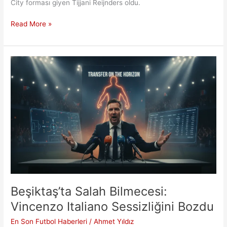
City forması giyen Tijjani Reijnders oldu.
Aslan’ın
Read More »
Yeni
Hedefi:
Reijnders
İçin
9
Milyon
Euro
Hazır
Beşiktaş’ta Salah Bilmecesi:
Vincenzo Italiano Sessizliğini Bozdu
En Son Futbol Haberleri
/
Ahmet Yıldız