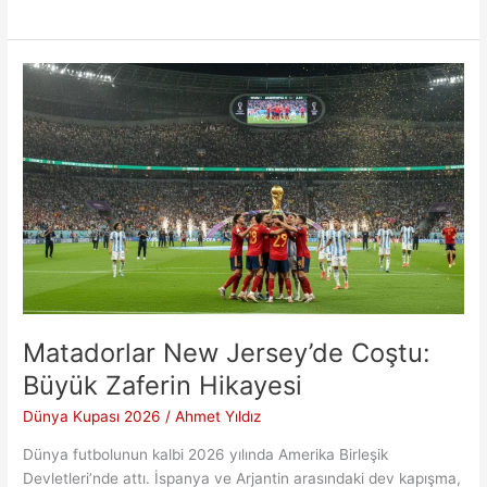
Zirve
Yarışı:
Mbappe
Messi
ve
Haaland’ı
Geride
Bıraktı
Matadorlar New Jersey’de Coştu:
Büyük Zaferin Hikayesi
Dünya Kupası 2026
/
Ahmet Yıldız
Dünya futbolunun kalbi 2026 yılında Amerika Birleşik
Devletleri’nde attı. İspanya ve Arjantin arasındaki dev kapışma,