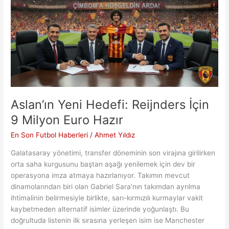
Başlıyor
Aslan’ın Yeni Hedefi: Reijnders İçin
9 Milyon Euro Hazır
En Son Futbol Haberleri
/
Ahmet Yıldız
Galatasaray yönetimi, transfer döneminin son virajına girilirken
orta saha kurgusunu baştan aşağı yenilemek için dev bir
operasyona imza atmaya hazırlanıyor. Takımın mevcut
dinamolarından biri olan Gabriel Sara’nın takımdan ayrılma
ihtimalinin belirmesiyle birlikte, sarı-kırmızılı kurmaylar vakit
kaybetmeden alternatif isimler üzerinde yoğunlaştı. Bu
doğrultuda listenin ilk sırasına yerleşen isim ise Manchester