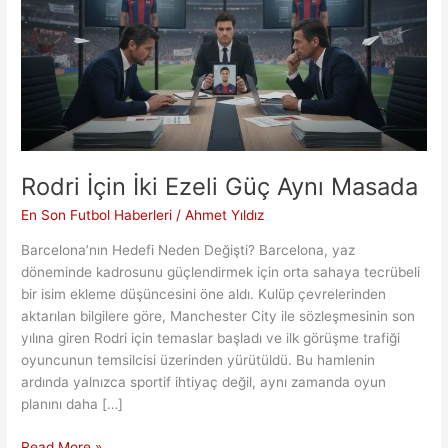
Rodri İçin İki Ezeli Güç Aynı Masada
En Son Futbol Haberleri
/
Ahmet Yıldız
Barcelona’nın Hedefi Neden Değişti? Barcelona, yaz
döneminde kadrosunu güçlendirmek için orta sahaya tecrübeli
bir isim ekleme düşüncesini öne aldı. Kulüp çevrelerinden
aktarılan bilgilere göre, Manchester City ile sözleşmesinin son
yılına giren Rodri için temaslar başladı ve ilk görüşme trafiği
oyuncunun temsilcisi üzerinden yürütüldü. Bu hamlenin
ardında yalnızca sportif ihtiyaç değil, aynı zamanda oyun
planını daha […]
Rodri
Read More »