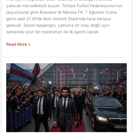
çalacak mücadeleyle açıyor. Türkiye Futbol Federasyonu’nun
duyurusuna göre Boluspor ile Manisa FK, 7 Ağustos Cuma
günü saat 21.30’da Bolu Atatürk Stadı’nda karşı karşıya
gelecek. Sezon başlangıcı, yalnızca bir maç değil; aynı
zamanda uzun bir maratonun da ilk işareti olarak
Trendyol
Read More »
1.
Lig’de
Yeni
Dönem
Bolu’da
Açılıyor