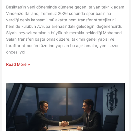
Beşiktaş’ın yeni döneminde dümene geçen İtalyan teknik adam
Vincenzo Italiano, Temmuz 2026 sonunda spor basınına
verdiği geniş kapsamlı mülakatta hem transfer stratejilerini
hem de kulübün Avrupa arenasındaki geleceğini değerlendirdi.
Siyah-beyazlı camianın büyük bir merakla beklediği Mohamed
Salah transferi başta olmak üzere, takımın genel yapısı ve
taraftar atmosferi üzerine yapılan bu açıklamalar, yeni sezon
öncesi yol
Beşiktaş’ta
Read More »
Salah
Bilmecesi:
Vincenzo
Italiano
Sessizliğini
Bozdu