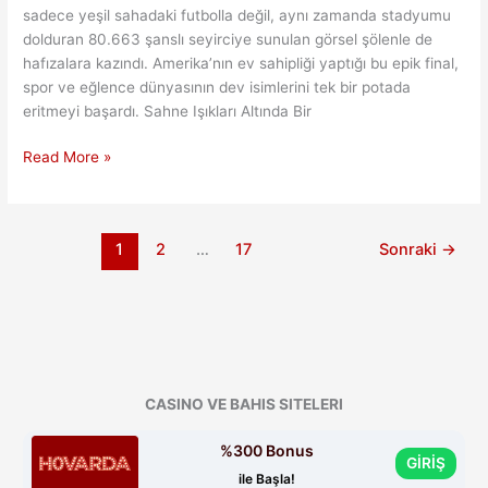
sadece yeşil sahadaki futbolla değil, aynı zamanda stadyumu
dolduran 80.663 şanslı seyirciye sunulan görsel şölenle de
hafızalara kazındı. Amerika’nın ev sahipliği yaptığı bu epik final,
spor ve eğlence dünyasının dev isimlerini tek bir potada
eritmeyi başardı. Sahne Işıkları Altında Bir
Matadorlar
Read More »
New
Jersey’de
Coştu:
1
2
…
17
Sonraki
→
Büyük
Zaferin
Hikayesi
CASINO VE BAHIS SITELERI
%300 Bonus
GİRİŞ
ile Başla!