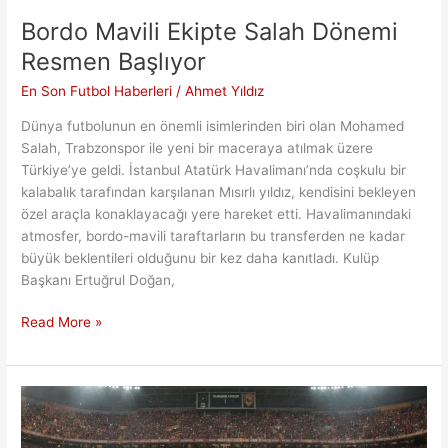
Bordo Mavili Ekipte Salah Dönemi
Resmen Başlıyor
En Son Futbol Haberleri
/
Ahmet Yıldız
Dünya futbolunun en önemli isimlerinden biri olan Mohamed
Salah, Trabzonspor ile yeni bir maceraya atılmak üzere
Türkiye’ye geldi. İstanbul Atatürk Havalimanı’nda coşkulu bir
kalabalık tarafından karşılanan Mısırlı yıldız, kendisini bekleyen
özel araçla konaklayacağı yere hareket etti. Havalimanındaki
atmosfer, bordo-mavili taraftarların bu transferden ne kadar
büyük beklentileri olduğunu bir kez daha kanıtladı. Kulüp
Başkanı Ertuğrul Doğan,
Bordo
Read More »
Mavili
Ekipte
Salah
Dönemi
Resmen