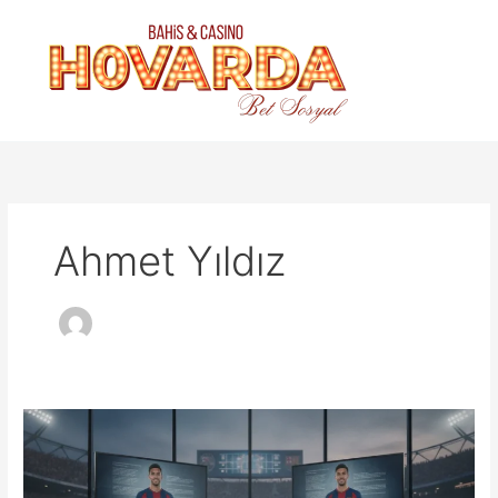
İçeriğe
atla
Ahmet Yıldız