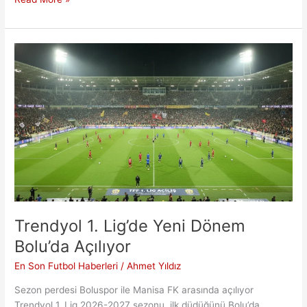
İçin
İki
Ezeli
Güç
Aynı
Masada
Trendyol 1. Lig’de Yeni Dönem
Bolu’da Açılıyor
En Son Futbol Haberleri
/
Ahmet Yıldız
Sezon perdesi Boluspor ile Manisa FK arasında açılıyor
Trendyol 1. Lig 2026-2027 sezonu, ilk düdüğünü Bolu’da