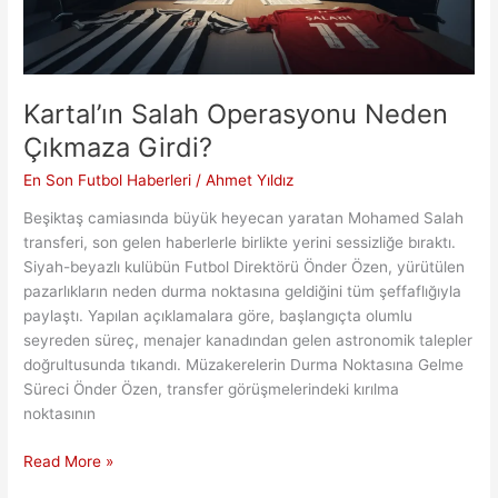
Kartal’ın Salah Operasyonu Neden
Çıkmaza Girdi?
En Son Futbol Haberleri
/
Ahmet Yıldız
Beşiktaş camiasında büyük heyecan yaratan Mohamed Salah
transferi, son gelen haberlerle birlikte yerini sessizliğe bıraktı.
Siyah-beyazlı kulübün Futbol Direktörü Önder Özen, yürütülen
pazarlıkların neden durma noktasına geldiğini tüm şeffaflığıyla
paylaştı. Yapılan açıklamalara göre, başlangıçta olumlu
seyreden süreç, menajer kanadından gelen astronomik talepler
doğrultusunda tıkandı. Müzakerelerin Durma Noktasına Gelme
Süreci Önder Özen, transfer görüşmelerindeki kırılma
noktasının
Kartal’ın
Read More »
Salah