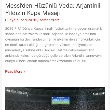
Messi’den Hüzünlü Veda: Arjantinli
Yıldızın Kupa Mesajı
Dünya Kupası 2026
/
Ahmet Yıldız
2026 FIFA Dünya Kupası finali, futbol tarihine geçen dramatik
sahnelerle hafızalara kazındı. Arjantin ile İspanya arasında
oynanan bu dev randevu, her iki ülkenin de şampiyonluk için
ne denli kararlı olduğunu gösteren yüksek tansiyonlu bir
mücadeleye sahne oldu. Ancak uzatma dakikalarının son
anlarında kalesinde gördüğü golle sarsılan Arjantin, turnuvayı
dünya ikincisi olarak tamamlamak zorunda kaldı. Bu
Messi’den
Read More »
Hüzünlü
Veda:
Arjantinli
Yıldızın
Kupa
Mesajı