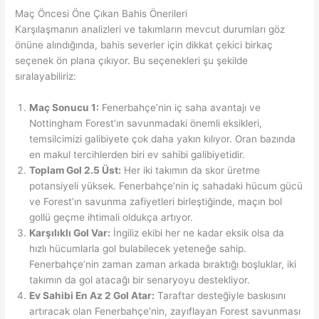
Maç Öncesi Öne Çıkan Bahis Önerileri
Karşılaşmanın analizleri ve takımların mevcut durumları göz
önüne alındığında, bahis severler için dikkat çekici birkaç
seçenek ön plana çıkıyor. Bu seçenekleri şu şekilde
sıralayabiliriz:
Maç Sonucu 1:
Fenerbahçe’nin iç saha avantajı ve
Nottingham Forest’ın savunmadaki önemli eksikleri,
temsilcimizi galibiyete çok daha yakın kılıyor. Oran bazında
en makul tercihlerden biri ev sahibi galibiyetidir.
Toplam Gol 2.5 Üst:
Her iki takımın da skor üretme
potansiyeli yüksek. Fenerbahçe’nin iç sahadaki hücum gücü
ve Forest’ın savunma zafiyetleri birleştiğinde, maçın bol
gollü geçme ihtimali oldukça artıyor.
Karşılıklı Gol Var:
İngiliz ekibi her ne kadar eksik olsa da
hızlı hücumlarla gol bulabilecek yeteneğe sahip.
Fenerbahçe’nin zaman zaman arkada bıraktığı boşluklar, iki
takımın da gol atacağı bir senaryoyu destekliyor.
Ev Sahibi En Az 2 Gol Atar:
Taraftar desteğiyle baskısını
artıracak olan Fenerbahçe’nin, zayıflayan Forest savunması