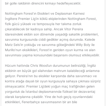
bir golle rakibinin direncini kırmayı hedefleyecektir.
Nottingham Forest’ın Eksikleri ve Deplasman Karnesi
İngiltere Premier Lig’in köklü ekiplerinden Nottingham Forest,
fizik gücü yüksek ve temposuyla her takıma zorluk
çıkarabilecek bir kadroya sahip. Ancak Vitor Pereira
idaresindeki ekibin son dönemde yaşadığı sakatlık problemleri,
savunma kurgusunda ciddi gedikler açmış durumda. Kalede
Matz Sels’in yokluğu ve savunma göbeğindeki Willy Boly ile
Murillo’nun eksiklikleri, Forest’ın geriden oyun kurma ve alan
savunması yapma konusundaki başarısını olumsuz etkileyebilir.
Hücum hattında Chris Wood’un durumunun belirsizliği, İngiliz
ekibinin en büyük gol silahından mahrum kalabileceği anlamına
geliyor. Pereira’nın bu eksikler karşısında daha savunmacı ve
kontra atağa dayalı bir oyun kurgusuyla sahaya çıkması sürpriz
olmayacaktır. Premier Lig’deki yoğun maç trafiğinden gelen
yorgunluk da İstanbul deplasmanında fiziksel bir dezavantaj
olarak karşılarına çıkabilir. Yine de hızlı geçiş oyunlarındaki
etkinlikleri, Fenerbahçe savunmasının bir an bile