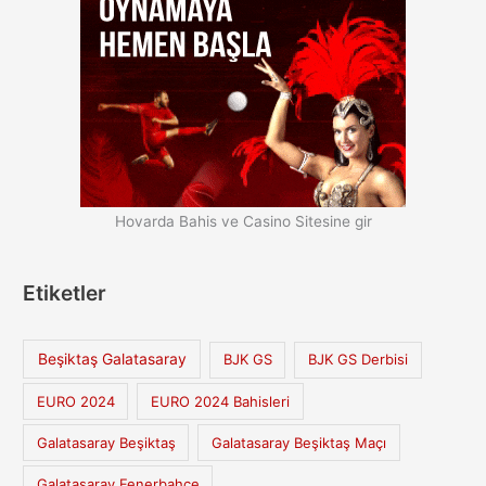
Hovarda Bahis ve Casino Sitesine gir
Etiketler
Beşiktaş Galatasaray
BJK GS
BJK GS Derbisi
EURO 2024
EURO 2024 Bahisleri
Galatasaray Beşiktaş
Galatasaray Beşiktaş Maçı
Galatasaray Fenerbahçe