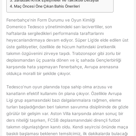
Sahadaki Kritik Eşleşmeler ve Taktiksel Detaylar
Maç Öncesi Öne Çıkan Bahis Önerileri
Fenerbahçe’nin Form Durumu ve Oyun Kimliği
Domenico Tedesco yönetimindeki sarı lacivertliler, son
haftalarda sergiledikleri performansla taraftarlarını
heyecanlandırmaya devam ediyor. Süper Lig’de elde edilen üst
üste galibiyetler, özellikle de hücum hattındaki üretkenlik
takımın özgüvenini zirveye taşıdı. Trabzonspor gibi zorlu bir
deplasmandan üç puanla dönen ve iç sahada Gençlerbirliği
karşısında hata yapmayan Fenerbahçe, Avrupa arenasına
oldukça moralli bir şekilde çıkıyor.
Tedesco’nun oyun planında topa sahip olma arzusu ve
kanatların efektif kullanımı ön plana çıkıyor. Özellikle Avrupa
Ligi grup aşamasındaki bazı dalgalanmalara rağmen, eleme
turları başladığından beri takımın savunma disiplininde de gözle
görülür bir gelişim var. Aston Villa karşısında alınan sonuç bir
ders niteliği taşırken, FCSB deplasmanındaki dirençli futbol
takımın olgunlaştığının kanıtı oldu. Kendi seyircisi önünde maça
baskılı başlaması beklenen temsilcimiz, ilk dakikalarda bulacağı