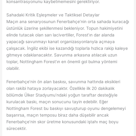
konsantrasyonunu kaybetmemesini gerektiriyor.
Sahadaki Kritik Eşleşmeler ve Taktiksel Detaylar
Maçın ana senaryosunun Fenerbahçe’nin orta sahada kuracağı
üstünlük üzerine şekillenmesi bekleniyor. Topun hakimiyetini
elinde tutacak olan sarı lacivertliler, Forest’ın dar alanda
yapacağı savunmayı kanat organizasyonlarıyla açmaya
çalışacak. İngiliz ekibi ise kazandığı toplarla hızlıca rakip kaleye
gitmeye odaklanacaktır. Savunma arkasına atılacak uzun
toplar, Nottingham Forest’ın en önemli gol bulma yöntemi
olabilir.
Fenerbahçe’nin ön alan baskısı, savunma hattında eksikleri
olan rakibi hataya zorlayacaktır. Özellikle ilk 20 dakikalık
bölümde Ülker Stadyumu’ndaki yoğun taraftar desteğiyle
kurulacak baskı, maçın sonucunu tayin edebilir. Eğer
Nottingham Forest bu baskıyı savuşturup oyunu dengelemeyi
başarırsa, maçın temposu biraz daha düşebilir ancak
Fenerbahçe’nin skor üretme konusundaki iştahı maç boyu
sürecektir.