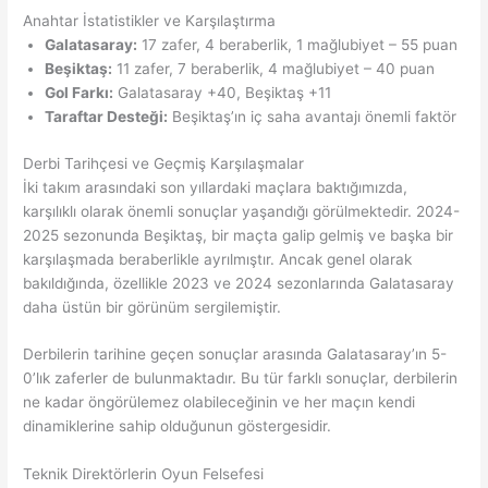
Anahtar İstatistikler ve Karşılaştırma
Galatasaray:
17 zafer, 4 beraberlik, 1 mağlubiyet – 55 puan
Beşiktaş:
11 zafer, 7 beraberlik, 4 mağlubiyet – 40 puan
Gol Farkı:
Galatasaray +40, Beşiktaş +11
Taraftar Desteği:
Beşiktaş’ın iç saha avantajı önemli faktör
Derbi Tarihçesi ve Geçmiş Karşılaşmalar
İki takım arasındaki son yıllardaki maçlara baktığımızda,
karşılıklı olarak önemli sonuçlar yaşandığı görülmektedir. 2024-
2025 sezonunda Beşiktaş, bir maçta galip gelmiş ve başka bir
karşılaşmada beraberlikle ayrılmıştır. Ancak genel olarak
bakıldığında, özellikle 2023 ve 2024 sezonlarında Galatasaray
daha üstün bir görünüm sergilemiştir.
Derbilerin tarihine geçen sonuçlar arasında Galatasaray’ın 5-
0’lık zaferler de bulunmaktadır. Bu tür farklı sonuçlar, derbilerin
ne kadar öngörülemez olabileceğinin ve her maçın kendi
dinamiklerine sahip olduğunun göstergesidir.
Teknik Direktörlerin Oyun Felsefesi