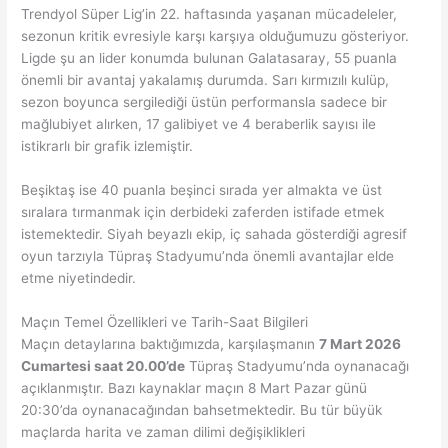
Trendyol Süper Lig’in 22. haftasında yaşanan mücadeleler,
sezonun kritik evresiyle karşı karşıya olduğumuzu gösteriyor.
Ligde şu an lider konumda bulunan Galatasaray, 55 puanla
önemli bir avantaj yakalamış durumda. Sarı kırmızılı kulüp,
sezon boyunca sergilediği üstün performansla sadece bir
mağlubiyet alırken, 17 galibiyet ve 4 beraberlik sayısı ile
istikrarlı bir grafik izlemiştir.
Beşiktaş ise 40 puanla beşinci sırada yer almakta ve üst
sıralara tırmanmak için derbideki zaferden istifade etmek
istemektedir. Siyah beyazlı ekip, iç sahada gösterdiği agresif
oyun tarzıyla Tüpraş Stadyumu’nda önemli avantajlar elde
etme niyetindedir.
Maçın Temel Özellikleri ve Tarih-Saat Bilgileri
Maçın detaylarına baktığımızda, karşılaşmanın
7 Mart 2026
Cumartesi saat 20.00’de
Tüpraş Stadyumu’nda oynanacağı
açıklanmıştır. Bazı kaynaklar maçın 8 Mart Pazar günü
20:30’da oynanacağından bahsetmektedir. Bu tür büyük
maçlarda harita ve zaman dilimi değişiklikleri