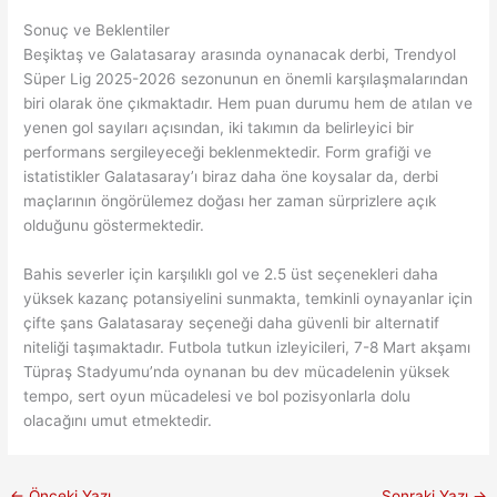
Sonuç ve Beklentiler
Beşiktaş ve Galatasaray arasında oynanacak derbi, Trendyol
Süper Lig 2025-2026 sezonunun en önemli karşılaşmalarından
biri olarak öne çıkmaktadır. Hem puan durumu hem de atılan ve
yenen gol sayıları açısından, iki takımın da belirleyici bir
performans sergileyeceği beklenmektedir. Form grafiği ve
istatistikler Galatasaray’ı biraz daha öne koysalar da, derbi
maçlarının öngörülemez doğası her zaman sürprizlere açık
olduğunu göstermektedir.
Bahis severler için karşılıklı gol ve 2.5 üst seçenekleri daha
yüksek kazanç potansiyelini sunmakta, temkinli oynayanlar için
çifte şans Galatasaray seçeneği daha güvenli bir alternatif
niteliği taşımaktadır. Futbola tutkun izleyicileri, 7-8 Mart akşamı
Tüpraş Stadyumu’nda oynanan bu dev mücadelenin yüksek
tempo, sert oyun mücadelesi ve bol pozisyonlarla dolu
olacağını umut etmektedir.
←
Önceki Yazı
Sonraki Yazı
→