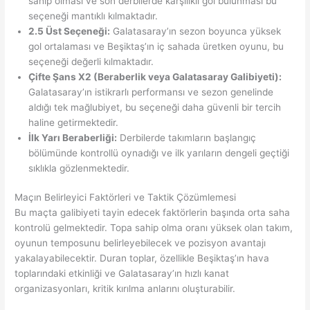
sahip olması ve son derbilerde karşılıklı gol bulunması bu
seçeneği mantıklı kılmaktadır.
2.5 Üst Seçeneği:
Galatasaray’ın sezon boyunca yüksek
gol ortalaması ve Beşiktaş’ın iç sahada üretken oyunu, bu
seçeneği değerli kılmaktadır.
Çifte Şans X2 (Beraberlik veya Galatasaray Galibiyeti):
Galatasaray’ın istikrarlı performansı ve sezon genelinde
aldığı tek mağlubiyet, bu seçeneği daha güvenli bir tercih
haline getirmektedir.
İlk Yarı Beraberliği:
Derbilerde takımların başlangıç
bölümünde kontrollü oynadığı ve ilk yarıların dengeli geçtiği
sıklıkla gözlenmektedir.
Maçın Belirleyici Faktörleri ve Taktik Çözümlemesi
Bu maçta galibiyeti tayin edecek faktörlerin başında orta saha
kontrolü gelmektedir. Topa sahip olma oranı yüksek olan takım,
oyunun temposunu belirleyebilecek ve pozisyon avantajı
yakalayabilecektir. Duran toplar, özellikle Beşiktaş’ın hava
toplarındaki etkinliği ve Galatasaray’ın hızlı kanat
organizasyonları, kritik kırılma anlarını oluşturabilir.