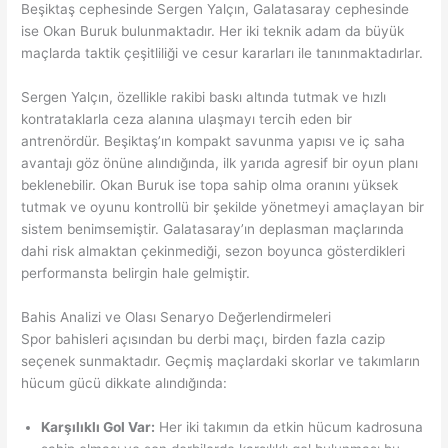
Beşiktaş cephesinde Sergen Yalçın, Galatasaray cephesinde
ise Okan Buruk bulunmaktadır. Her iki teknik adam da büyük
maçlarda taktik çeşitliliği ve cesur kararları ile tanınmaktadırlar.
Sergen Yalçın, özellikle rakibi baskı altında tutmak ve hızlı
kontrataklarla ceza alanına ulaşmayı tercih eden bir
antrenördür. Beşiktaş’ın kompakt savunma yapısı ve iç saha
avantajı göz önüne alındığında, ilk yarıda agresif bir oyun planı
beklenebilir. Okan Buruk ise topa sahip olma oranını yüksek
tutmak ve oyunu kontrollü bir şekilde yönetmeyi amaçlayan bir
sistem benimsemiştir. Galatasaray’ın deplasman maçlarında
dahi risk almaktan çekinmediği, sezon boyunca gösterdikleri
performansta belirgin hale gelmiştir.
Bahis Analizi ve Olası Senaryo Değerlendirmeleri
Spor bahisleri açısından bu derbi maçı, birden fazla cazip
seçenek sunmaktadır. Geçmiş maçlardaki skorlar ve takımların
hücum gücü dikkate alındığında:
Karşılıklı Gol Var:
Her iki takımın da etkin hücum kadrosuna