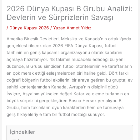
2026 Dünya Kupası B Grubu Analizi:
Devlerin ve Sürprizlerin Savaşı
/
Dünya Kupası 2026
/ Yazan
Ahmet Yıldız
Amerika Birleşik Devletleri, Meksika ve Kanada’nın ortaklığında
gerçekleştirilecek olan 2026 FIFA Dünya Kupası, futbol
tarihinin en geniş kapsamlı organizasyonu olarak kapılarını
açmaya hazırlanıyor. 48 takımın mücadele edeceği bu yeni
düzende, B Grubu şimdiden futbol otoritelerinin ve taraftarların
en çok merak ettiği eşleşmelerden biri haline geldi. Dört farklı
coğrafi bölgenin futbol ekollerini bir araya getiren bu grupta; ev
sahibi kontenjanından Kanada, Avrupa’nın disiplinli gücü
İsviçre, Asya’nın yükselen değeri Katar ve eleme turlarının en
büyük sürprizini gerçekleştiren Bosna Hersek yer alıyor. B
Grubu, hem takımların oyun karakterleri hem de turnuvaya
geliş hikayeleriyle tam bir futbol mozaiği sunuyor.
İçindekiler