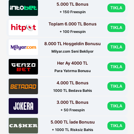
5.000 TL Bonus
TIKLA
+ 150 Freespin
Toplam 6.000 TL Bonus
TIKLA
+ 100 Freespin
8.000 TL Hoşgeldin Bonusu
TIKLA
Milyar.com Seni Bekliyor
Her Ay 4000 TL
TIKLA
Para Yatırma Bonusu
4.000 TL Bonus
TIKLA
1000 TL Bedava Bahis
3.000 TL Bonus
TIKLA
+ 50 Freespin
5.000 TL İade Bonusu
TIKLA
+ 1000 TL Risksiz Bahis