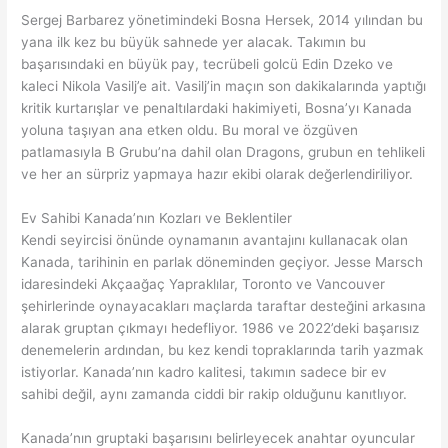
Sergej Barbarez yönetimindeki Bosna Hersek, 2014 yılından bu
yana ilk kez bu büyük sahnede yer alacak. Takımın bu
başarısındaki en büyük pay, tecrübeli golcü Edin Dzeko ve
kaleci Nikola Vasilj’e ait. Vasilj’in maçın son dakikalarında yaptığı
kritik kurtarışlar ve penaltılardaki hakimiyeti, Bosna’yı Kanada
yoluna taşıyan ana etken oldu. Bu moral ve özgüven
patlamasıyla B Grubu’na dahil olan Dragons, grubun en tehlikeli
ve her an sürpriz yapmaya hazır ekibi olarak değerlendiriliyor.
Ev Sahibi Kanada’nın Kozları ve Beklentiler
Kendi seyircisi önünde oynamanın avantajını kullanacak olan
Kanada, tarihinin en parlak döneminden geçiyor. Jesse Marsch
idaresindeki Akçaağaç Yapraklılar, Toronto ve Vancouver
şehirlerinde oynayacakları maçlarda taraftar desteğini arkasına
alarak gruptan çıkmayı hedefliyor. 1986 ve 2022’deki başarısız
denemelerin ardından, bu kez kendi topraklarında tarih yazmak
istiyorlar. Kanada’nın kadro kalitesi, takımın sadece bir ev
sahibi değil, aynı zamanda ciddi bir rakip olduğunu kanıtlıyor.
Kanada’nın gruptaki başarısını belirleyecek anahtar oyuncular