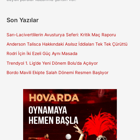
Son Yazılar
Sarı-Lacivertlilerin Avusturya Seferi: Kritik Maç Raporu
Anderson Talisca Hakkındaki Asılsız İddiaları Tek Tek Çürüttü
Rodri İçin İki Ezeli Güç Aynı Masada
Trendyol 1. Lig’de Yeni Dönem Bolu’da Açılıyor
Bordo Mavili Ekipte Salah Dönemi Resmen Başlıyor