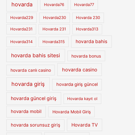
hovarda
Hovarda76
Hovarda77
Hovarda229
Hovarda230
Hovarda 230
Hovarda231
Hovarda 231
Hovarda313
hovarda bahis
Hovarda314
Hovarda315
hovarda bahis sitesi
hovarda bonus
hovarda casino
hovarda canlı casino
hovarda giriş
hovarda giriş güncel
hovarda güncel giriş
Hovarda kayıt ol
hovarda mobil
Hovarda Mobil Giriş
hovarda sorunsuz giriş
Hovarda TV