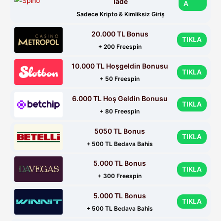
İade
A
Sadece Kripto & Kimliksiz Giriş
20.000 TL Bonus
TIKLA
+ 200 Freespin
10.000 TL Hoşgeldin Bonusu
TIKLA
+ 50 Freespin
6.000 TL Hoş Geldin Bonusu
TIKLA
+ 80 Freespin
5050 TL Bonus
TIKLA
+ 500 TL Bedava Bahis
5.000 TL Bonus
TIKLA
+ 300 Freespin
5.000 TL Bonus
TIKLA
+ 500 TL Bedava Bahis