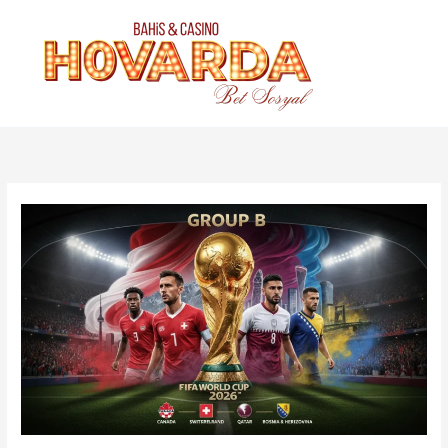
İçeriğe
atla