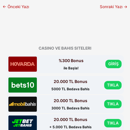
←
Önceki Yazı
Sonraki Yazı
→
CASINO VE BAHIS SITELERI
%300 Bonus
GİRİŞ
ile Başla!
20.000 TL Bonus
TIKLA
5000 TL Bedava Bahis
20.000 TL Bonus
TIKLA
3000 TL Bedava Bahis
20.000 TL Bonus
TIKLA
+ 5.000 TL Bedava Bahis