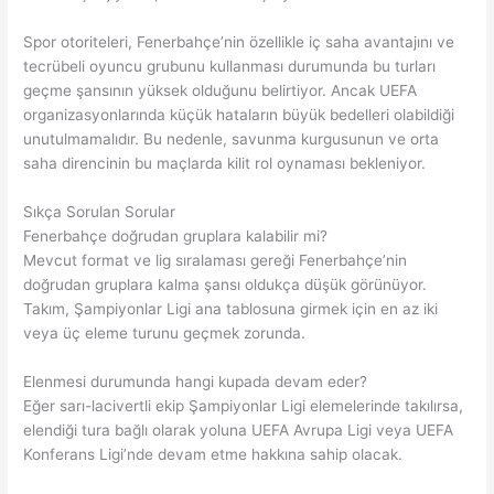
Spor otoriteleri, Fenerbahçe’nin özellikle iç saha avantajını ve
tecrübeli oyuncu grubunu kullanması durumunda bu turları
geçme şansının yüksek olduğunu belirtiyor. Ancak UEFA
organizasyonlarında küçük hataların büyük bedelleri olabildiği
unutulmamalıdır. Bu nedenle, savunma kurgusunun ve orta
saha direncinin bu maçlarda kilit rol oynaması bekleniyor.
Sıkça Sorulan Sorular
Fenerbahçe doğrudan gruplara kalabilir mi?
Mevcut format ve lig sıralaması gereği Fenerbahçe’nin
doğrudan gruplara kalma şansı oldukça düşük görünüyor.
Takım, Şampiyonlar Ligi ana tablosuna girmek için en az iki
veya üç eleme turunu geçmek zorunda.
Elenmesi durumunda hangi kupada devam eder?
Eğer sarı-lacivertli ekip Şampiyonlar Ligi elemelerinde takılırsa,
elendiği tura bağlı olarak yoluna UEFA Avrupa Ligi veya UEFA
Konferans Ligi’nde devam etme hakkına sahip olacak.