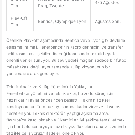
4-5 Ağustos
Turu
Prag, Twente
Play-Off
Benfica, Olympique Lyon
Ağustos Sonu
Turu
Özellikle Play-off aşamasında Benfica veya Lyon gibi devlerle
eşleşme ihtimali, Fenerbahçe’nin kadro derinliğini ve transfer
politikasını nasıl şekillendireceği konusunda teknik heyete
önemli veriler sunuyor. Bu seviyedeki maçlar, sadece bir futbol
müsabakası değil, aynı zamanda kulüp vizyonunun bir
yansıması olarak görülüyor.
Teknik Analiz ve Kulüp Yönetiminin Yaklaşımı
Fenerbahçe yönetimi ve teknik ekibi, bu zorlu süreç için
hazırlıklarını aylar öncesinden başlattı. Takımın fiziksel
kondisyonunun Temmuz ayı sonuna kadar zirveye ulaşması
hedefleniyor. Teknik direktörün yaptığı açıklamalarda,
“Avrupa’da kalıcı olmak ve ülkemizi en iyi şekilde temsil etmek
için her türlü senaryoya hazırlıklıyız. Rakiplerin analizi üzerinde
titizlikle çalışıyoruz,” ifadeleri öne çıkıyor.