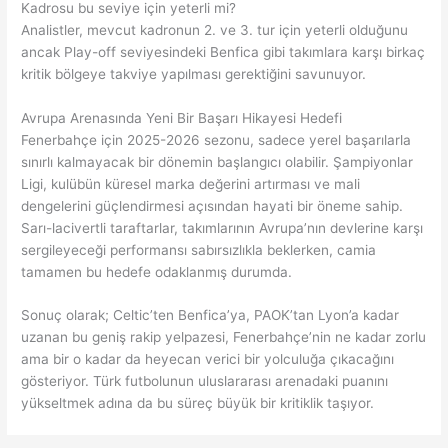
Kadrosu bu seviye için yeterli mi?
Analistler, mevcut kadronun 2. ve 3. tur için yeterli olduğunu
ancak Play-off seviyesindeki Benfica gibi takımlara karşı birkaç
kritik bölgeye takviye yapılması gerektiğini savunuyor.
Avrupa Arenasında Yeni Bir Başarı Hikayesi Hedefi
Fenerbahçe için 2025-2026 sezonu, sadece yerel başarılarla
sınırlı kalmayacak bir dönemin başlangıcı olabilir. Şampiyonlar
Ligi, kulübün küresel marka değerini artırması ve mali
dengelerini güçlendirmesi açısından hayati bir öneme sahip.
Sarı-lacivertli taraftarlar, takımlarının Avrupa’nın devlerine karşı
sergileyeceği performansı sabırsızlıkla beklerken, camia
tamamen bu hedefe odaklanmış durumda.
Sonuç olarak; Celtic’ten Benfica’ya, PAOK’tan Lyon’a kadar
uzanan bu geniş rakip yelpazesi, Fenerbahçe’nin ne kadar zorlu
ama bir o kadar da heyecan verici bir yolculuğa çıkacağını
gösteriyor. Türk futbolunun uluslararası arenadaki puanını
yükseltmek adına da bu süreç büyük bir kritiklik taşıyor.