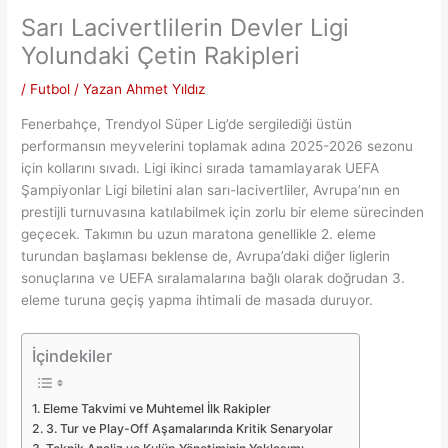
Sarı Lacivertlilerin Devler Ligi
Yolundaki Çetin Rakipleri
/
Futbol
/ Yazan
Ahmet Yıldız
Fenerbahçe, Trendyol Süper Lig’de sergilediği üstün
performansın meyvelerini toplamak adına 2025-2026 sezonu
için kollarını sıvadı. Ligi ikinci sırada tamamlayarak UEFA
Şampiyonlar Ligi biletini alan sarı-lacivertliler, Avrupa’nın en
prestijli turnuvasına katılabilmek için zorlu bir eleme sürecinden
geçecek. Takımın bu uzun maratona genellikle 2. eleme
turundan başlaması beklense de, Avrupa’daki diğer liglerin
sonuçlarına ve UEFA sıralamalarına bağlı olarak doğrudan 3.
eleme turuna geçiş yapma ihtimali de masada duruyor.
İçindekiler
Eleme Takvimi ve Muhtemel İlk Rakipler
3. Tur ve Play-Off Aşamalarında Kritik Senaryolar