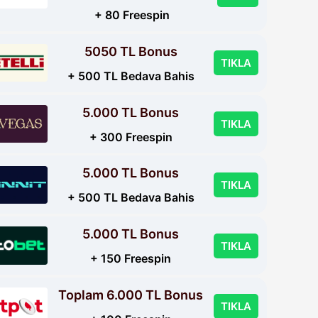
+ 80 Freespin
5050 TL Bonus
TIKLA
+ 500 TL Bedava Bahis
5.000 TL Bonus
TIKLA
+ 300 Freespin
5.000 TL Bonus
TIKLA
+ 500 TL Bedava Bahis
5.000 TL Bonus
TIKLA
+ 150 Freespin
Toplam 6.000 TL Bonus
TIKLA