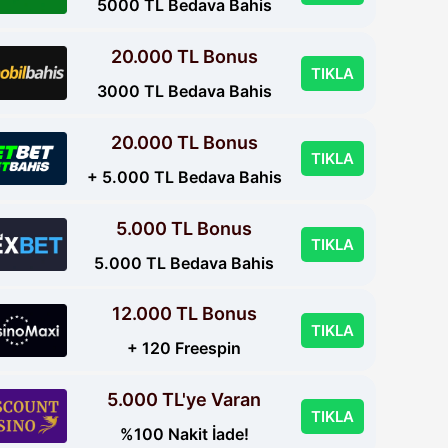
5000 TL Bedava Bahis
20.000 TL Bonus
TIKLA
3000 TL Bedava Bahis
20.000 TL Bonus
TIKLA
+ 5.000 TL Bedava Bahis
5.000 TL Bonus
TIKLA
5.000 TL Bedava Bahis
12.000 TL Bonus
TIKLA
+ 120 Freespin
5.000 TL'ye Varan
TIKLA
%100 Nakit İade!