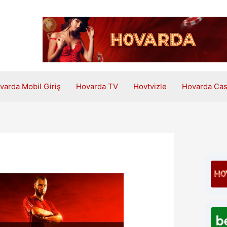
varda Mobil Giriş
Hovarda TV
Hovtvizle
Hovarda Cas