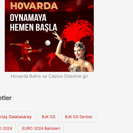
Hovarda Bahis ve Casino Sitesine gir
etler
ktaş Galatasaray
BJK GS
BJK GS Derbisi
O 2024
EURO 2024 Bahisleri