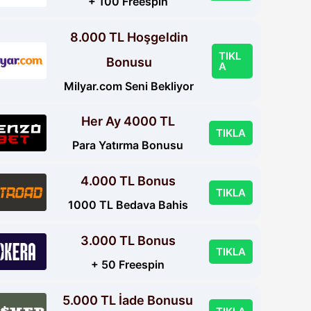
+ 100 Freespin
8.000 TL Hoşgeldin
TIKL
Bonusu
A
Milyar.com Seni Bekliyor
Her Ay 4000 TL
TIKLA
Para Yatırma Bonusu
4.000 TL Bonus
TIKLA
1000 TL Bedava Bahis
3.000 TL Bonus
TIKLA
+ 50 Freespin
5.000 TL İade Bonusu