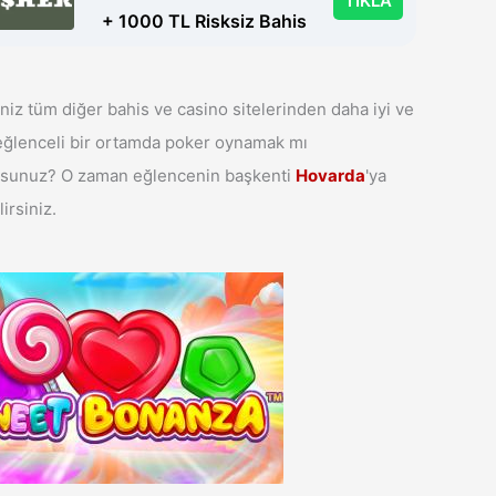
TIKLA
+ 1000 TL Risksiz Bahis
iniz tüm diğer bahis ve casino sitelerinden daha iyi ve
eğlenceli bir ortamda poker oynamak mı
orsunuz? O zaman eğlencenin başkenti
Hovarda
'ya
lirsiniz.