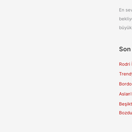
En se
bekliy
büyük 
Son 
Rodri 
Trendy
Bordo
Aslan’
Beşikt
Bozd