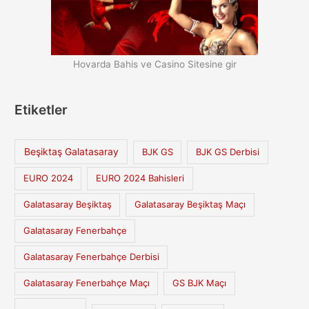
Hovarda Bahis ve Casino Sitesine gir
Etiketler
Beşiktaş Galatasaray
BJK GS
BJK GS Derbisi
EURO 2024
EURO 2024 Bahisleri
Galatasaray Beşiktaş
Galatasaray Beşiktaş Maçı
Galatasaray Fenerbahçe
Galatasaray Fenerbahçe Derbisi
Galatasaray Fenerbahçe Maçı
GS BJK Maçı