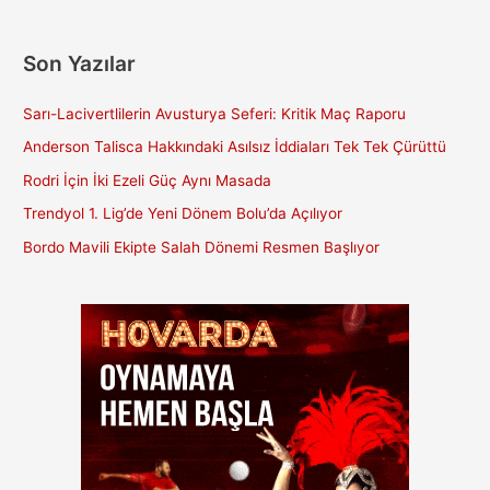
Son Yazılar
Sarı-Lacivertlilerin Avusturya Seferi: Kritik Maç Raporu
Anderson Talisca Hakkındaki Asılsız İddiaları Tek Tek Çürüttü
Rodri İçin İki Ezeli Güç Aynı Masada
Trendyol 1. Lig’de Yeni Dönem Bolu’da Açılıyor
Bordo Mavili Ekipte Salah Dönemi Resmen Başlıyor