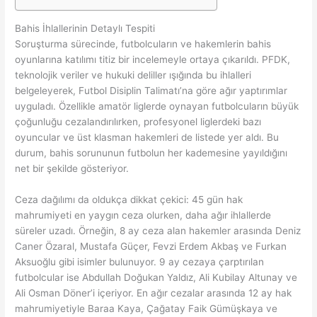
Bahis İhlallerinin Detaylı Tespiti
Soruşturma sürecinde, futbolcuların ve hakemlerin bahis
oyunlarına katılımı titiz bir incelemeyle ortaya çıkarıldı. PFDK,
teknolojik veriler ve hukuki deliller ışığında bu ihlalleri
belgeleyerek, Futbol Disiplin Talimatı’na göre ağır yaptırımlar
uyguladı. Özellikle amatör liglerde oynayan futbolcuların büyük
çoğunluğu cezalandırılırken, profesyonel liglerdeki bazı
oyuncular ve üst klasman hakemleri de listede yer aldı. Bu
durum, bahis sorununun futbolun her kademesine yayıldığını
net bir şekilde gösteriyor.
Ceza dağılımı da oldukça dikkat çekici: 45 gün hak
mahrumiyeti en yaygın ceza olurken, daha ağır ihlallerde
süreler uzadı. Örneğin, 8 ay ceza alan hakemler arasında Deniz
Caner Özaral, Mustafa Güçer, Fevzi Erdem Akbaş ve Furkan
Aksuoğlu gibi isimler bulunuyor. 9 ay cezaya çarptırılan
futbolcular ise Abdullah Doğukan Yaldız, Ali Kubilay Altunay ve
Ali Osman Döner’i içeriyor. En ağır cezalar arasında 12 ay hak
mahrumiyetiyle Baraa Kaya, Çağatay Faik Gümüşkaya ve