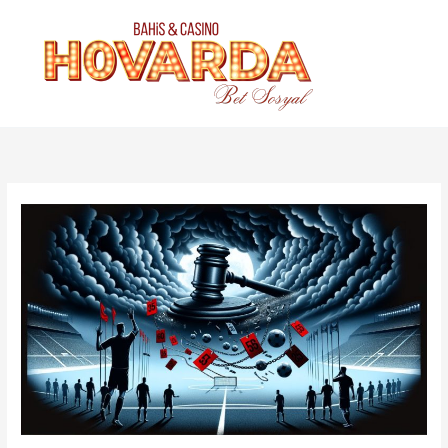
İçeriğe
atla