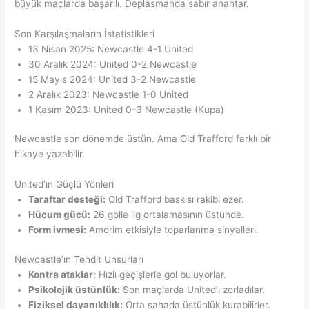
büyük maçlarda başarılı. Deplasmanda sabır anahtar.
Son Karşılaşmaların İstatistikleri
13 Nisan 2025: Newcastle 4-1 United
30 Aralık 2024: United 0-2 Newcastle
15 Mayıs 2024: United 3-2 Newcastle
2 Aralık 2023: Newcastle 1-0 United
1 Kasım 2023: United 0-3 Newcastle (Kupa)
Newcastle son dönemde üstün. Ama Old Trafford farklı bir
hikaye yazabilir.
United’ın Güçlü Yönleri
Taraftar desteği:
Old Trafford baskısı rakibi ezer.
Hücum gücü:
26 golle lig ortalamasının üstünde.
Form ivmesi:
Amorim etkisiyle toparlanma sinyalleri.
Newcastle’ın Tehdit Unsurları
Kontra ataklar:
Hızlı geçişlerle gol buluyorlar.
Psikolojik üstünlük:
Son maçlarda United’ı zorladılar.
Fiziksel dayanıklılık:
Orta sahada üstünlük kurabilirler.