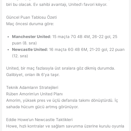
biri bu olacak. Ev sahibi avantajı, United’ı favori kılıyor.
Güncel Puan Tablosu Özeti
Maç öncesi duruma göre:
Manchester United:
15 maçta 7G 4B 4M, 26-22 gol, 25
puan (8. sıra)
Newcastle United:
16 maçta 6G 4B 6M, 21-20 gol, 22 puan
(12. sıra)
United, bir maç fazlasıyla üst sıralara göz dikmiş durumda.
Galibiyet, onları ilk 6’ya taşır.
Teknik Adamların Stratejileri
Rúben Amorim’un United Planı
Amorim, yüksek pres ve üçlü defansla takımı dönüştürdü. İç
sahada hücum gücü artmış görünüyor.
Eddie Howe’un Newcastle Taktikleri
Howe, hızlı kontralar ve sağlam savunma üzerine kurulu oyunla