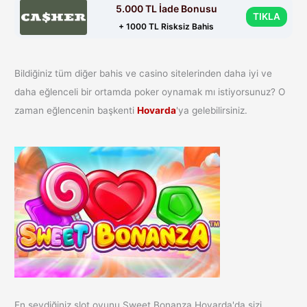
5.000 TL İade Bonusu
TIKLA
+ 1000 TL Risksiz Bahis
Bildiğiniz tüm diğer bahis ve casino sitelerinden daha iyi ve
daha eğlenceli bir ortamda poker oynamak mı istiyorsunuz? O
zaman eğlencenin başkenti
Hovarda
'ya gelebilirsiniz.
En sevdiğiniz slot oyunu Sweet Bonanza Hovarda'da sizi