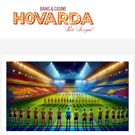
İçeriğe
atla