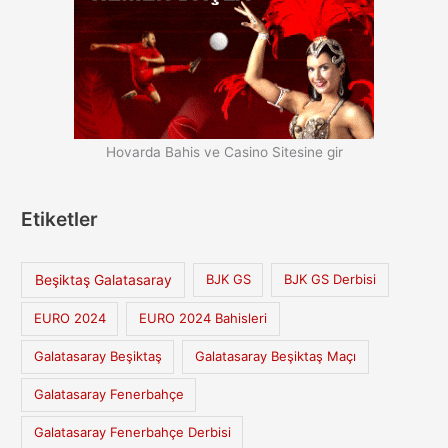
Hovarda Bahis ve Casino Sitesine gir
Etiketler
Beşiktaş Galatasaray
BJK GS
BJK GS Derbisi
EURO 2024
EURO 2024 Bahisleri
Galatasaray Beşiktaş
Galatasaray Beşiktaş Maçı
Galatasaray Fenerbahçe
Galatasaray Fenerbahçe Derbisi