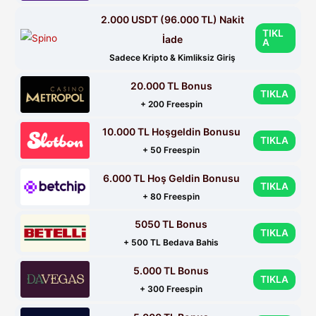
2.000 USDT (96.000 TL) Nakit
TIKL
İade
A
Sadece Kripto & Kimliksiz Giriş
20.000 TL Bonus
TIKLA
+ 200 Freespin
10.000 TL Hoşgeldin Bonusu
TIKLA
+ 50 Freespin
6.000 TL Hoş Geldin Bonusu
TIKLA
+ 80 Freespin
5050 TL Bonus
TIKLA
+ 500 TL Bedava Bahis
5.000 TL Bonus
TIKLA
+ 300 Freespin