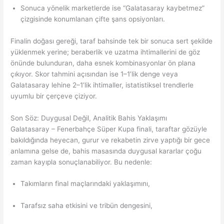
Sonuca yönelik marketlerde ise “Galatasaray kaybetmez”
çizgisinde konumlanan çifte şans opsiyonları.
Finalin doğası gereği, taraf bahsinde tek bir sonuca sert şekilde
yüklenmek yerine; beraberlik ve uzatma ihtimallerini de göz
önünde bulunduran, daha esnek kombinasyonlar ön plana
çıkıyor. Skor tahmini açısından ise 1–1’lik denge veya
Galatasaray lehine 2–1’lik ihtimaller, istatistiksel trendlerle
uyumlu bir çerçeve çiziyor.
Son Söz: Duygusal Değil, Analitik Bahis Yaklaşımı
Galatasaray – Fenerbahçe Süper Kupa finali, taraftar gözüyle
bakıldığında heyecan, gurur ve rekabetin zirve yaptığı bir gece
anlamına gelse de, bahis masasında duygusal kararlar çoğu
zaman kayıpla sonuçlanabiliyor. Bu nedenle:
Takımların final maçlarındaki yaklaşımını,
Tarafsız saha etkisini ve tribün dengesini,