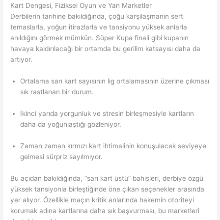
Kart Dengesi, Fiziksel Oyun ve Yan Marketler
Derbilerin tarihine bakıldığında, çoğu karşılaşmanın sert
temaslarla, yoğun itirazlarla ve tansiyonu yüksek anlarla
anıldığını görmek mümkün. Süper Kupa finali gibi kupanın
havaya kaldırılacağı bir ortamda bu gerilim katsayısı daha da
artıyor.
Ortalama sarı kart sayısının lig ortalamasının üzerine çıkması
sık rastlanan bir durum.
İkinci yarıda yorgunluk ve stresin birleşmesiyle kartların
daha da yoğunlaştığı gözleniyor.
Zaman zaman kırmızı kart ihtimalinin konuşulacak seviyeye
gelmesi sürpriz sayılmıyor.
Bu açıdan bakıldığında, “sarı kart üstü” bahisleri, derbiye özgü
yüksek tansiyonla birleştiğinde öne çıkan seçenekler arasında
yer alıyor. Özellikle maçın kritik anlarında hakemin otoriteyi
korumak adına kartlarına daha sık başvurması, bu marketleri