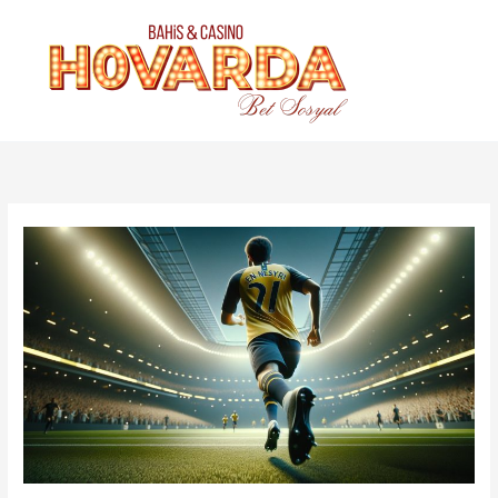
İçeriğe
atla