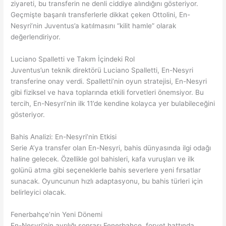
ziyareti, bu transferin ne denli ciddiye alındığını gösteriyor.
Geçmişte başarılı transferlerle dikkat çeken Ottolini, En-
Nesyri’nin Juventus’a katılmasını “kilit hamle” olarak
değerlendiriyor.
Luciano Spalletti ve Takım İçindeki Rol
Juventus’un teknik direktörü Luciano Spalletti, En-Nesyri
transferine onay verdi. Spalletti’nin oyun stratejisi, En-Nesyri
gibi fiziksel ve hava toplarında etkili forvetleri önemsiyor. Bu
tercih, En-Nesyri’nin ilk 11’de kendine kolayca yer bulabileceğini
gösteriyor.
Bahis Analizi: En-Nesyri’nin Etkisi
Serie A’ya transfer olan En-Nesyri, bahis dünyasında ilgi odağı
haline gelecek. Özellikle gol bahisleri, kafa vuruşları ve ilk
golünü atma gibi seçeneklerle bahis severlere yeni fırsatlar
sunacak. Oyuncunun hızlı adaptasyonu, bu bahis türleri için
belirleyici olacak.
Fenerbahçe’nin Yeni Dönemi
En-Nesyri’nin ayrılığı sonrası Fenerbahçe, forvet hattında