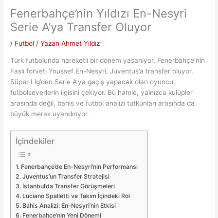
Fenerbahçe’nin Yıldızı En-Nesyri
Serie A’ya Transfer Oluyor
/
Futbol
/ Yazan
Ahmet Yıldız
Türk futbolunda hareketli bir dönem yaşanıyor. Fenerbahçe’nin
Faslı forveti Youssef En-Nesyri, Juventus’a transfer oluyor.
Süper Lig’den Serie A’ya geçiş yapacak olan oyuncu,
futbolseverlerin ilgisini çekiyor. Bu hamle, yalnızca kulüpler
arasında değil, bahis ve futbol analizi tutkunları arasında da
büyük merak uyandırıyor.
İçindekiler
Fenerbahçe’de En-Nesyri’nin Performansı
Juventus’un Transfer Stratejisi
İstanbul’da Transfer Görüşmeleri
Luciano Spalletti ve Takım İçindeki Rol
Bahis Analizi: En-Nesyri’nin Etkisi
Fenerbahçe’nin Yeni Dönemi