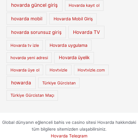
hovarda güncel giriş
Hovarda kayıt ol
hovarda mobil
Hovarda Mobil Giriş
hovarda sorunsuz giriş
Hovarda TV
Hovarda tv izle
Hovarda uygulama
Hovarda üyelik
hovarda yeni adresi
Hovarda üye ol
Hovtvizle
Hovtvizle.com
howarda
Türkiye Gürcistan
Türkiye Gürcistan Maçı
Global dünyanın eğlenceli bahis ve casino sitesi Hovarda hakkındaki
tüm bilgilere sitemizden ulaşabilirsiniz.
Hovarda Telegram