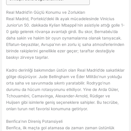
Real Madrid’in Güçlü Konumu ve Zorlukları
Real Madrid, Portekiz’deki ilk ayak mücadelesinde Vinicius
Junior’un 50. dakikada Kylian Mbappé’nin asistiyle attığı golle 1-
0 galip gelerek rövanşa avantajlı girdi. Bu skor, Bernabéu’da
daha sakin ve hakim bir oyun oynamalarına olanak tanıyacak.
Eflatun-beyazlılar, Avrupa’nın en zorlu iç saha atmosferlerinden
birinde rakiplerini genellikle ezer geçer; taraftar desteğiyle
baskıyı zirveye taşırlar.
Kadro derinliği bakımından üstün olan Real Madrid’de sakatlıklar
gölge düşürüyor. Jude Bellingham ve Éder Militão’nun yokluğu
orta saha ve savunmada sıkıntı yaratabilir. Rodrygo’nun
durumu da hücum rotasyonunu etkiliyor. Yine de Arda Güler,
Tchouaméni, Camavinga, Alexander-Arnold, Rüdiger ve
Huijsen gibi isimlerle geniş seçeneklere sahipler. Bu tecrübe,
onları turun net favorisi konumuna getiriyor.
Benfica’nın Direniş Potansiyeli
Benfica, ilk maçta gol atamasa da zaman zaman üstünlük