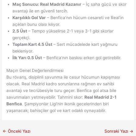
Maç Sonucu: Real Madrid Kazanır
– İç saha gücü ve skor
avantajı ile en güvenli tercih.
Karşılıklı Gol Var
– Benfica’nın hücum cesareti ve Real’in
açıkları bunu olası kılıyor.
2.5 Üst
– Tempo yükselirse 2-1 veya 3-1 gibi skorlar
gerçekçi.
Toplam Kart 4.5 Üst
– Sert mücadelede kart yağmuru
bekleniyor.
İlk Yarı 0.5 Üst
– Benfica’nın baskısı erken gol getirebilir.
Maçın Genel Değerlendirmesi
Bu rövanş, disiplinli savunma ile cesur hücumun kapışması
olacak. Real Madrid kadro sorunlarına rağmen ev sahibi
avantajı ve tecrübesiyle turu geçer. Benfica gol atsa bile
savunmaları yetmeyebilir. Tahmini skor:
Real Madrid 2-1
Benfica
. Şampiyonlar Ligi’nin ikonik gecelerinden biri
yaşanacak; bahisçiler gol ve kart odaklı oynayabilir.
←
Önceki Yazı
Sonraki Yazı
→