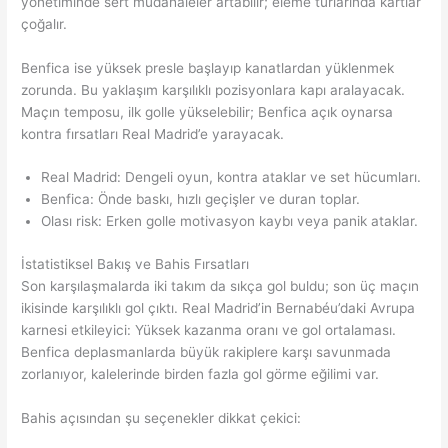
yönetiminde sert müdahaleler artabilir; eleme turlarında kartlar
çoğalır.
Benfica ise yüksek presle başlayıp kanatlardan yüklenmek
zorunda. Bu yaklaşım karşılıklı pozisyonlara kapı aralayacak.
Maçın temposu, ilk golle yükselebilir; Benfica açık oynarsa
kontra fırsatları Real Madrid’e yarayacak.
Real Madrid: Dengeli oyun, kontra ataklar ve set hücumları.
Benfica: Önde baskı, hızlı geçişler ve duran toplar.
Olası risk: Erken golle motivasyon kaybı veya panik ataklar.
İstatistiksel Bakış ve Bahis Fırsatları
Son karşılaşmalarda iki takım da sıkça gol buldu; son üç maçın
ikisinde karşılıklı gol çıktı. Real Madrid’in Bernabéu’daki Avrupa
karnesi etkileyici: Yüksek kazanma oranı ve gol ortalaması.
Benfica deplasmanlarda büyük rakiplere karşı savunmada
zorlanıyor, kalelerinde birden fazla gol görme eğilimi var.
Bahis açısından şu seçenekler dikkat çekici: