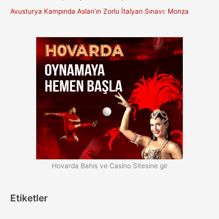
Avusturya Kampında Aslan’ın Zorlu İtalyan Sınavı: Monza
Hovarda Bahis ve Casino Sitesine gir
Etiketler