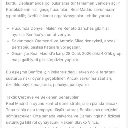
kurdu. Deplasmanda gol bulurlarsa tur tamamen yeniden açılır.
Portekizlilerin hızlı geçiş hücumları, Real Madrid savunmasını
yıpratabilir; özellikle kanat organizasyonları tehlike yaratır.
Hücumda Donyell Malen ve Renato Sanches gibi hızlı
ayaklar Benfica’ya umut veriyor.
Savunmada Otamendi ve Antonio Silva deneyimli, ancak
Bernabéu baskısı hatalara yol açabilir.
Geçmişte Real Madrid’e karşı 28 Ocak 2026’daki 4-2’lik grup
maçı galibiyeti gibi sürprizler yaptılar.
Bu eşleşme Benfica için imkansız değil; erken golle taraftarı
susturup riskli oyuna geçebilirler. Ancak savunma zaafları,
özellikle büyük maçlarda, pahalıya patlayabilir.
Taktik Çerçeve ve Beklenen Senaryolar
Real Madrid’in oyunu kontrol etme stratejisi ön planda olacak.
Topa sahip olup tempoyu düşük tutarak Benfica’nın enerjisini
sömürecekler. Orta sahada Valverde ve Camavinga’nın fiziksel
üstünlüğü kilit rol oynayacak. Hakem Slavko Vincic