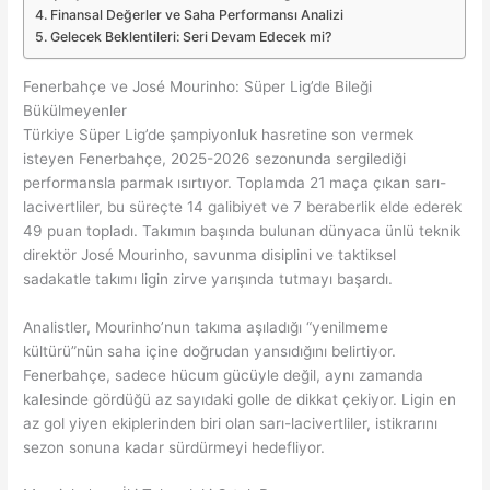
Finansal Değerler ve Saha Performansı Analizi
Gelecek Beklentileri: Seri Devam Edecek mi?
Fenerbahçe ve José Mourinho: Süper Lig’de Bileği
Bükülmeyenler
Türkiye Süper Lig’de şampiyonluk hasretine son vermek
isteyen Fenerbahçe, 2025-2026 sezonunda sergilediği
performansla parmak ısırtıyor. Toplamda 21 maça çıkan sarı-
lacivertliler, bu süreçte 14 galibiyet ve 7 beraberlik elde ederek
49 puan topladı. Takımın başında bulunan dünyaca ünlü teknik
direktör José Mourinho, savunma disiplini ve taktiksel
sadakatle takımı ligin zirve yarışında tutmayı başardı.
Analistler, Mourinho’nun takıma aşıladığı “yenilmeme
kültürü”nün saha içine doğrudan yansıdığını belirtiyor.
Fenerbahçe, sadece hücum gücüyle değil, aynı zamanda
kalesinde gördüğü az sayıdaki golle de dikkat çekiyor. Ligin en
az gol yiyen ekiplerinden biri olan sarı-lacivertliler, istikrarını
sezon sonuna kadar sürdürmeyi hedefliyor.