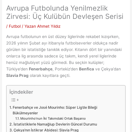
Avrupa Futbolunda Yenilmezlik
Zirvesi: Üç Kulübün Devleşen Serisi
/
Futbol
/ Yazan
Ahmet Yıldız
Avrupa futbolunun en üst düzey liglerinde rekabet kızışırken,
2026 yılının Şubat ayı itibarıyla futbolseverler oldukça nadir
görülen bir istatistiğe tanıklık ediyor. Kıtanın dört bir yanındaki
onlarca lig arasında sadece üç takım, kendi yerel liglerinde
henüz mağlubiyet yüzü görmedi. Bu seçkin kulüpler;
Türkiye’den
Fenerbahçe
, Portekiz’den
Benfica
ve Çekya’dan
Slavia Prag
olarak kayıtlara geçti.
İçindekiler
Fenerbahçe ve José Mourinho: Süper Lig’de Bileği
Bükülmeyenler
Mourinho’nun İki Takımdaki Ortak Başarısı
İstatistiklerle Namağlup Devlerin Güncel Durumu
Çekya’nın İstikrar Abidesi: Slavia Prag