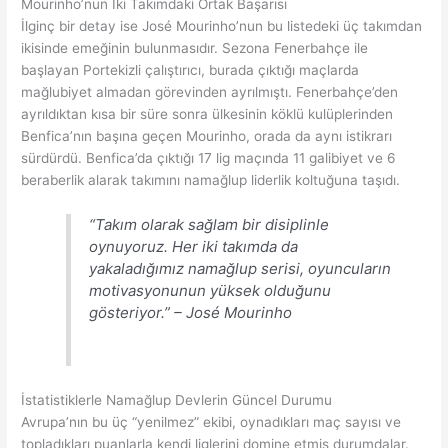
Mourinho’nun İki Takımdaki Ortak Başarısı
İlginç bir detay ise José Mourinho’nun bu listedeki üç takımdan
ikisinde emeğinin bulunmasıdır. Sezona Fenerbahçe ile
başlayan Portekizli çalıştırıcı, burada çıktığı maçlarda
mağlubiyet almadan görevinden ayrılmıştı. Fenerbahçe’den
ayrıldıktan kısa bir süre sonra ülkesinin köklü kulüplerinden
Benfica’nın başına geçen Mourinho, orada da aynı istikrarı
sürdürdü. Benfica’da çıktığı 17 lig maçında 11 galibiyet ve 6
beraberlik alarak takımını namağlup liderlik koltuğuna taşıdı.
“Takım olarak sağlam bir disiplinle
oynuyoruz. Her iki takımda da
yakaladığımız namağlup serisi, oyuncuların
motivasyonunun yüksek olduğunu
gösteriyor.” – José Mourinho
İstatistiklerle Namağlup Devlerin Güncel Durumu
Avrupa’nın bu üç “yenilmez” ekibi, oynadıkları maç sayısı ve
topladıkları puanlarla kendi liglerini domine etmiş durumdalar.