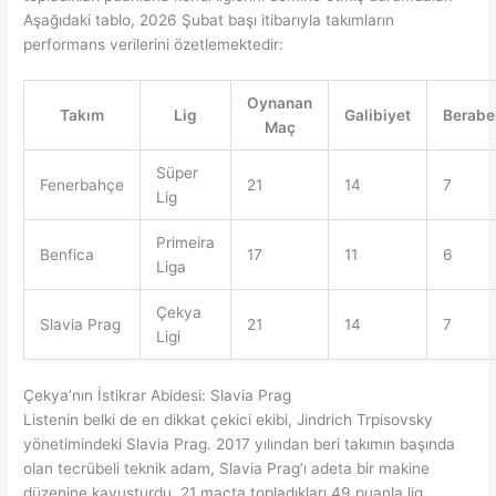
Aşağıdaki tablo, 2026 Şubat başı itibarıyla takımların
performans verilerini özetlemektedir:
Oynanan
Takım
Lig
Galibiyet
Beraber
Maç
Süper
Fenerbahçe
21
14
7
Lig
Primeira
Benfica
17
11
6
Liga
Çekya
Slavia Prag
21
14
7
Ligi
Çekya’nın İstikrar Abidesi: Slavia Prag
Listenin belki de en dikkat çekici ekibi, Jindrich Trpisovsky
yönetimindeki Slavia Prag. 2017 yılından beri takımın başında
olan tecrübeli teknik adam, Slavia Prag’ı adeta bir makine
düzenine kavuşturdu. 21 maçta topladıkları 49 puanla lig