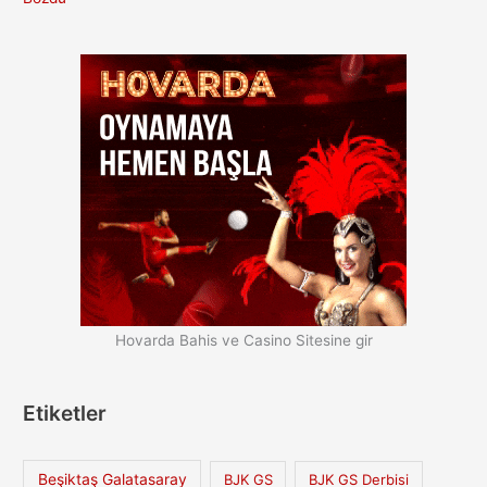
Hovarda Bahis ve Casino Sitesine gir
Etiketler
Beşiktaş Galatasaray
BJK GS
BJK GS Derbisi