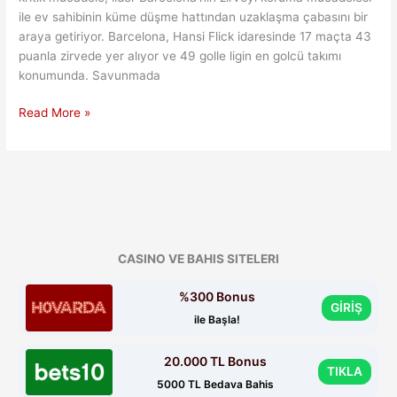
ile ev sahibinin küme düşme hattından uzaklaşma çabasını bir
araya getiriyor. Barcelona, Hansi Flick idaresinde 17 maçta 43
puanla zirvede yer alıyor ve 49 golle ligin en golcü takımı
konumunda. Savunmada
Reale
Read More »
Arena’da
Zirve
Savaşı
Başlıyor
CASINO VE BAHIS SITELERI
%300 Bonus
GİRİŞ
ile Başla!
20.000 TL Bonus
TIKLA
5000 TL Bedava Bahis