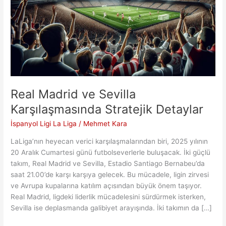
Real Madrid ve Sevilla
Karşılaşmasında Stratejik Detaylar
İspanyol Ligi La Liga
/
Mehmet Kara
LaLiga’nın heyecan verici karşılaşmalarından biri, 2025 yılının
20 Aralık Cumartesi günü futbolseverlerle buluşacak. İki güçlü
takım, Real Madrid ve Sevilla, Estadio Santiago Bernabeu’da
saat 21.00’de karşı karşıya gelecek. Bu mücadele, ligin zirvesi
ve Avrupa kupalarına katılım açısından büyük önem taşıyor.
Real Madrid, ligdeki liderlik mücadelesini sürdürmek isterken,
Sevilla ise deplasmanda galibiyet arayışında. İki takımın da […]