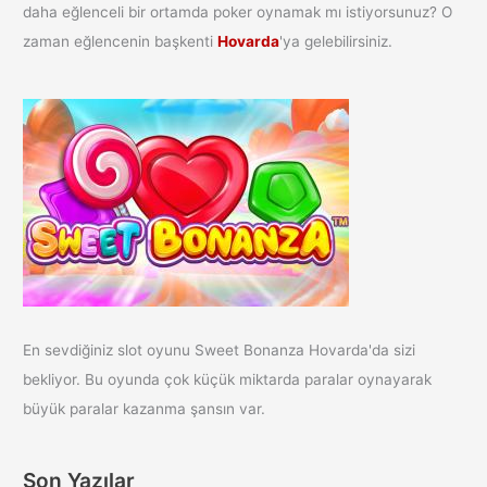
daha eğlenceli bir ortamda poker oynamak mı istiyorsunuz? O
zaman eğlencenin başkenti
Hovarda
'ya gelebilirsiniz.
En sevdiğiniz slot oyunu Sweet Bonanza Hovarda'da sizi
bekliyor. Bu oyunda çok küçük miktarda paralar oynayarak
büyük paralar kazanma şansın var.
Son Yazılar