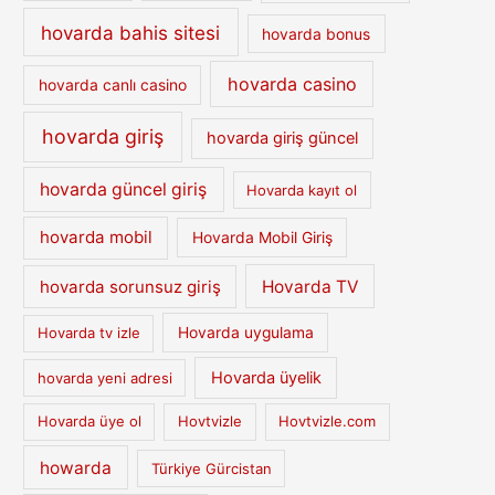
hovarda bahis sitesi
hovarda bonus
hovarda casino
hovarda canlı casino
hovarda giriş
hovarda giriş güncel
hovarda güncel giriş
Hovarda kayıt ol
hovarda mobil
Hovarda Mobil Giriş
hovarda sorunsuz giriş
Hovarda TV
Hovarda tv izle
Hovarda uygulama
Hovarda üyelik
hovarda yeni adresi
Hovarda üye ol
Hovtvizle
Hovtvizle.com
howarda
Türkiye Gürcistan