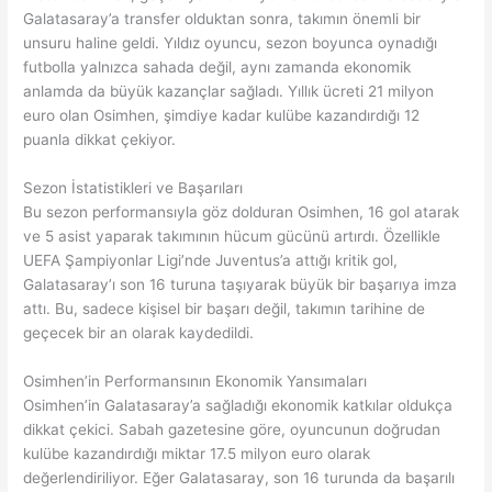
Galatasaray’a transfer olduktan sonra, takımın önemli bir
unsuru haline geldi. Yıldız oyuncu, sezon boyunca oynadığı
futbolla yalnızca sahada değil, aynı zamanda ekonomik
anlamda da büyük kazançlar sağladı. Yıllık ücreti 21 milyon
euro olan Osimhen, şimdiye kadar kulübe kazandırdığı 12
puanla dikkat çekiyor.
Sezon İstatistikleri ve Başarıları
Bu sezon performansıyla göz dolduran Osimhen, 16 gol atarak
ve 5 asist yaparak takımının hücum gücünü artırdı. Özellikle
UEFA Şampiyonlar Ligi’nde Juventus’a attığı kritik gol,
Galatasaray’ı son 16 turuna taşıyarak büyük bir başarıya imza
attı. Bu, sadece kişisel bir başarı değil, takımın tarihine de
geçecek bir an olarak kaydedildi.
Osimhen’in Performansının Ekonomik Yansımaları
Osimhen’in Galatasaray’a sağladığı ekonomik katkılar oldukça
dikkat çekici. Sabah gazetesine göre, oyuncunun doğrudan
kulübe kazandırdığı miktar 17.5 milyon euro olarak
değerlendiriliyor. Eğer Galatasaray, son 16 turunda da başarılı