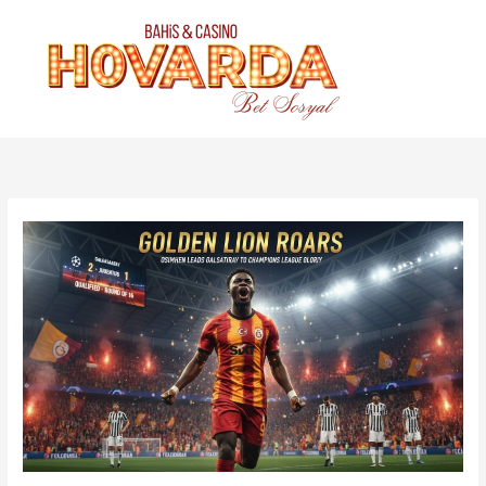
İçeriğe
atla