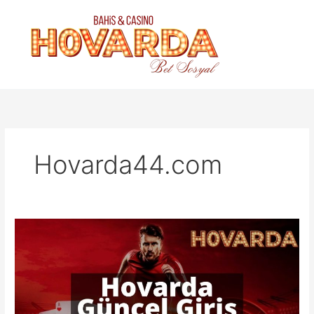
İçeriğe
atla
Hovarda44.com