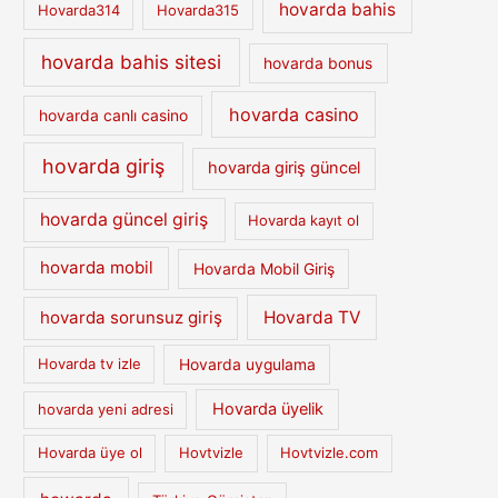
hovarda bahis
Hovarda314
Hovarda315
hovarda bahis sitesi
hovarda bonus
hovarda casino
hovarda canlı casino
hovarda giriş
hovarda giriş güncel
hovarda güncel giriş
Hovarda kayıt ol
hovarda mobil
Hovarda Mobil Giriş
hovarda sorunsuz giriş
Hovarda TV
Hovarda tv izle
Hovarda uygulama
Hovarda üyelik
hovarda yeni adresi
Hovarda üye ol
Hovtvizle
Hovtvizle.com