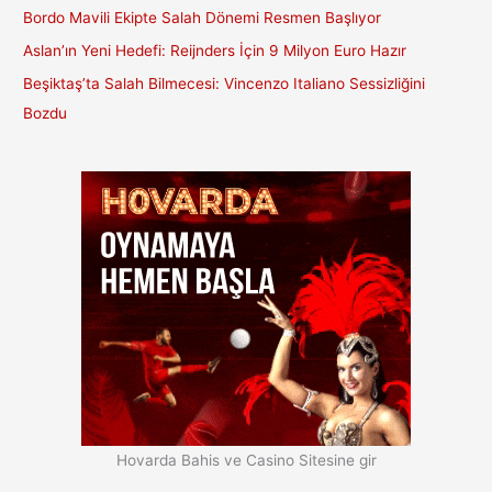
Bordo Mavili Ekipte Salah Dönemi Resmen Başlıyor
Aslan’ın Yeni Hedefi: Reijnders İçin 9 Milyon Euro Hazır
Beşiktaş’ta Salah Bilmecesi: Vincenzo Italiano Sessizliğini
Bozdu
Hovarda Bahis ve Casino Sitesine gir