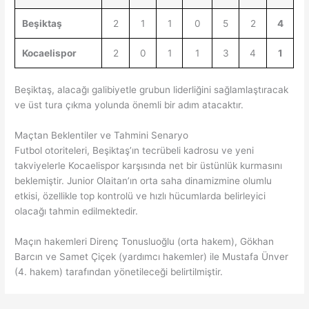
Beşiktaş
2
1
1
0
5
2
4
Kocaelispor
2
0
1
1
3
4
1
Beşiktaş, alacağı galibiyetle grubun liderliğini sağlamlaştıracak
ve üst tura çıkma yolunda önemli bir adım atacaktır.
Maçtan Beklentiler ve Tahmini Senaryo
Futbol otoriteleri, Beşiktaş’ın tecrübeli kadrosu ve yeni
takviyelerle Kocaelispor karşısında net bir üstünlük kurmasını
beklemiştir. Junior Olaitan’ın orta saha dinamizmine olumlu
etkisi, özellikle top kontrolü ve hızlı hücumlarda belirleyici
olacağı tahmin edilmektedir.
Maçın hakemleri Direnç Tonusluoğlu (orta hakem), Gökhan
Barcın ve Samet Çiçek (yardımcı hakemler) ile Mustafa Ünver
(4. hakem) tarafından yönetileceği belirtilmiştir.