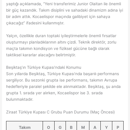
yaptığı açıklamada, “Yeni transferimiz Junior Olaitan ile önemli
bir güç kazandık. Takım disiplini ve sahadaki dinamizm adına iyi
bir adım attık. Kocaelispor maçında galibiyet için sahaya
çıkacağız” ifadesini kullanmıştır.
Yalçın, özellikle duran toptaki iyileştirmelerle önemli fırsatlar
oluşturmayı planladıklarının altını çizdi. Teknik direktör, zorlu
maçta takımın kondisyon ve fiziksel gücüne bağlı olarak
taktiksel kararlar alacağını belirtmiştir.
Beşiktaş’ın Türkiye Kupası’ndaki Konumu
Son yıllarda Beşiktaş, Türkiye Kupası’nda başarılı performans
sergiliyor. Bu sezonki grupta ise performans, takımın Avrupa
hedefleriyle paralel şekilde ele alınmaktadır. Beşiktaş, şu anda
grupta 1. sırada yer alırken, Kocaelispor ise 3. sırada
bulunmaktadır.
Ziraat Türkiye Kupası C Grubu Puan Durumu (Maç Öncesi)
Takım
O
G
B
M
A
Y
P