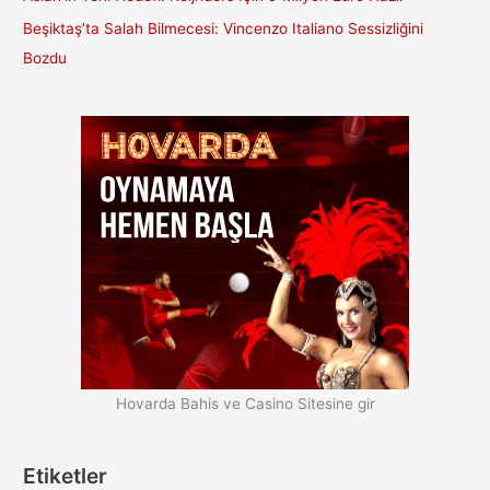
Beşiktaş’ta Salah Bilmecesi: Vincenzo Italiano Sessizliğini
Bozdu
Hovarda Bahis ve Casino Sitesine gir
Etiketler