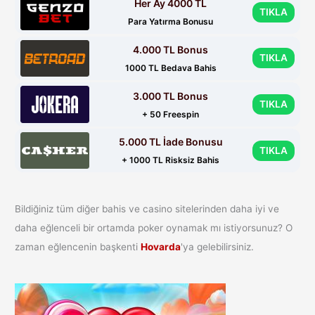
Her Ay 4000 TL
TIKLA
Para Yatırma Bonusu
4.000 TL Bonus
TIKLA
1000 TL Bedava Bahis
3.000 TL Bonus
TIKLA
+ 50 Freespin
5.000 TL İade Bonusu
TIKLA
+ 1000 TL Risksiz Bahis
Bildiğiniz tüm diğer bahis ve casino sitelerinden daha iyi ve
daha eğlenceli bir ortamda poker oynamak mı istiyorsunuz? O
zaman eğlencenin başkenti
Hovarda
'ya gelebilirsiniz.