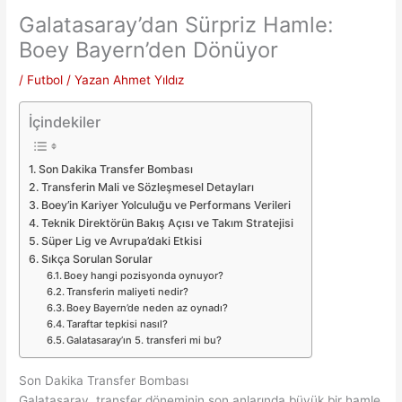
Galatasaray’dan Sürpriz Hamle:
Boey Bayern’den Dönüyor
/
Futbol
/ Yazan
Ahmet Yıldız
İçindekiler
Son Dakika Transfer Bombası
Transferin Mali ve Sözleşmesel Detayları
Boey’in Kariyer Yolculuğu ve Performans Verileri
Teknik Direktörün Bakış Açısı ve Takım Stratejisi
Süper Lig ve Avrupa’daki Etkisi
Sıkça Sorulan Sorular
Boey hangi pozisyonda oynuyor?
Transferin maliyeti nedir?
Boey Bayern’de neden az oynadı?
Taraftar tepkisi nasıl?
Galatasaray’ın 5. transferi mi bu?
Son Dakika Transfer Bombası
Galatasaray, transfer döneminin son anlarında büyük bir hamle