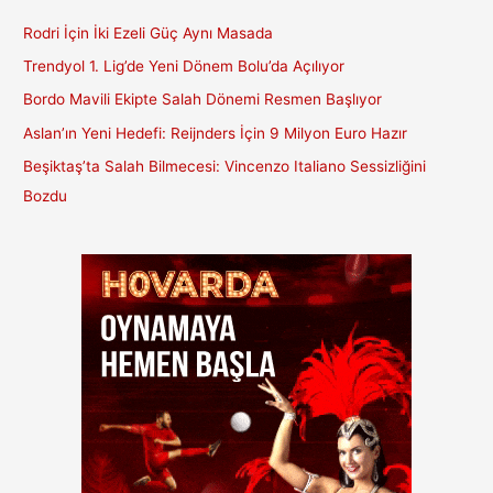
Rodri İçin İki Ezeli Güç Aynı Masada
Trendyol 1. Lig’de Yeni Dönem Bolu’da Açılıyor
Bordo Mavili Ekipte Salah Dönemi Resmen Başlıyor
Aslan’ın Yeni Hedefi: Reijnders İçin 9 Milyon Euro Hazır
Beşiktaş’ta Salah Bilmecesi: Vincenzo Italiano Sessizliğini
Bozdu