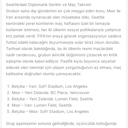
Seattle’daki Diplomatik Gerilim ve Maç Takvimi
Grubun saha dışı gündemini en çok meşgul eden konu, Mısır ile
İran arasında oynanacak olan müsabaka oldu. Seattle
kentindeki yerel komitenin maç haftasını özel bir temayla
kutlamak istemesi, her iki ülkenin sosyal politikalarıyla çelişince
kriz patlak verdi. FIFA’nın araya girerek organizasyonun sadece
futbol odaklı kalacağını duyurmasıyla sular biraz olsun duruldu.
Tarihsel olarak bakıldığında, bu iki ülkenin resmi maçlardaki
nadir randevusu, grubun ikincilik düğümünü çözecek en kritik
eşleşme olarak kabul ediliyor. Pasifik kıyısı boyunca seyahat
edecek olan takımlar için ulaşım yorgunluğunun az olması, maç
kalitesine doğrudan olumlu yansıyacaktır.
Belçika – İran: SoFi Stadium, Los Angeles
Mısır – Yeni Zelanda: BC Place, Vancouver
Belçika – Yeni Zelanda: Lumen Field, Seattle
Mısır – İran: Lumen Field, Seattle
Belçika – Mısır: SoFi Stadium, Los Angeles
Grup aşamasının sonuna gelindiğinde, üçüncülük koltuğunda