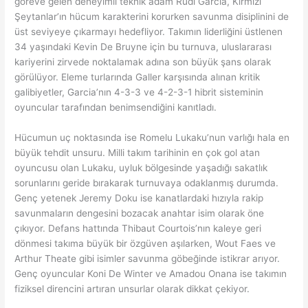
göreve gelen deneyimli teknik adam Rudi Garcia, Kırmızı
Şeytanlar’ın hücum karakterini korurken savunma disiplinini de
üst seviyeye çıkarmayı hedefliyor. Takımın liderliğini üstlenen
34 yaşındaki Kevin De Bruyne için bu turnuva, uluslararası
kariyerini zirvede noktalamak adına son büyük şans olarak
görülüyor. Eleme turlarında Galler karşısında alınan kritik
galibiyetler, Garcia’nın 4-3-3 ve 4-2-3-1 hibrit sisteminin
oyuncular tarafından benimsendiğini kanıtladı.
Hücumun uç noktasında ise Romelu Lukaku’nun varlığı hala en
büyük tehdit unsuru. Milli takım tarihinin en çok gol atan
oyuncusu olan Lukaku, uyluk bölgesinde yaşadığı sakatlık
sorunlarını geride bırakarak turnuvaya odaklanmış durumda.
Genç yetenek Jeremy Doku ise kanatlardaki hızıyla rakip
savunmaların dengesini bozacak anahtar isim olarak öne
çıkıyor. Defans hattında Thibaut Courtois’nın kaleye geri
dönmesi takıma büyük bir özgüven aşılarken, Wout Faes ve
Arthur Theate gibi isimler savunma göbeğinde istikrar arıyor.
Genç oyuncular Koni De Winter ve Amadou Onana ise takımın
fiziksel direncini artıran unsurlar olarak dikkat çekiyor.