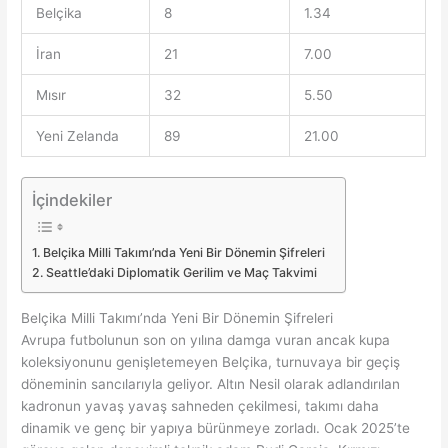
Belçika
8
1.34
İran
21
7.00
Mısır
32
5.50
Yeni Zelanda
89
21.00
İçindekiler
Belçika Milli Takımı’nda Yeni Bir Dönemin Şifreleri
Seattle’daki Diplomatik Gerilim ve Maç Takvimi
Belçika Milli Takımı’nda Yeni Bir Dönemin Şifreleri
Avrupa futbolunun son on yılına damga vuran ancak kupa
koleksiyonunu genişletemeyen Belçika, turnuvaya bir geçiş
döneminin sancılarıyla geliyor. Altın Nesil olarak adlandırılan
kadronun yavaş yavaş sahneden çekilmesi, takımı daha
dinamik ve genç bir yapıya bürünmeye zorladı. Ocak 2025’te