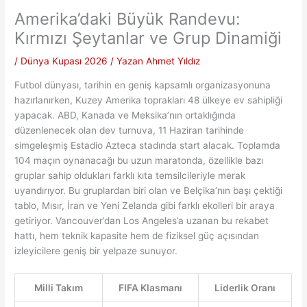
Amerika’daki Büyük Randevu:
Kırmızı Şeytanlar ve Grup Dinamiği
/
Dünya Kupası 2026
/ Yazan
Ahmet Yıldız
Futbol dünyası, tarihin en geniş kapsamlı organizasyonuna
hazırlanırken, Kuzey Amerika toprakları 48 ülkeye ev sahipliği
yapacak. ABD, Kanada ve Meksika’nın ortaklığında
düzenlenecek olan dev turnuva, 11 Haziran tarihinde
simgeleşmiş Estadio Azteca stadında start alacak. Toplamda
104 maçın oynanacağı bu uzun maratonda, özellikle bazı
gruplar sahip oldukları farklı kıta temsilcileriyle merak
uyandırıyor. Bu gruplardan biri olan ve Belçika’nın başı çektiği
tablo, Mısır, İran ve Yeni Zelanda gibi farklı ekolleri bir araya
getiriyor. Vancouver’dan Los Angeles’a uzanan bu rekabet
hattı, hem teknik kapasite hem de fiziksel güç açısından
izleyicilere geniş bir yelpaze sunuyor.
Milli Takım
FIFA Klasmanı
Liderlik Oranı