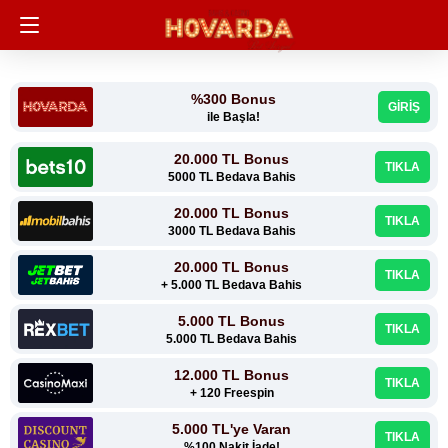
%300 Bonus
GİRİŞ
ile Başla!
20.000 TL Bonus
TIKLA
5000 TL Bedava Bahis
20.000 TL Bonus
TIKLA
3000 TL Bedava Bahis
20.000 TL Bonus
TIKLA
+ 5.000 TL Bedava Bahis
5.000 TL Bonus
TIKLA
5.000 TL Bedava Bahis
12.000 TL Bonus
TIKLA
+ 120 Freespin
5.000 TL'ye Varan
TIKLA
%100 Nakit İade!