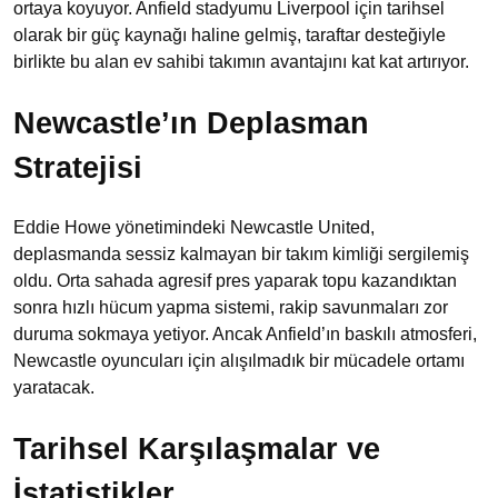
ortaya koyuyor. Anfield stadyumu Liverpool için tarihsel
olarak bir güç kaynağı haline gelmiş, taraftar desteğiyle
birlikte bu alan ev sahibi takımın avantajını kat kat artırıyor.
Newcastle’ın Deplasman
Stratejisi
Eddie Howe yönetimindeki Newcastle United,
deplasmanda sessiz kalmayan bir takım kimliği sergilemiş
oldu. Orta sahada agresif pres yaparak topu kazandıktan
sonra hızlı hücum yapma sistemi, rakip savunmaları zor
duruma sokmaya yetiyor. Ancak Anfield’ın baskılı atmosferi,
Newcastle oyuncuları için alışılmadık bir mücadele ortamı
yaratacak.
Tarihsel Karşılaşmalar ve
İstatistikler