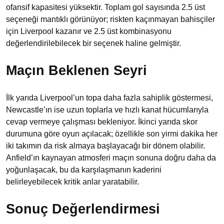
ofansif kapasitesi yüksektir. Toplam gol sayısında 2.5 üst
seçeneği mantıklı görünüyor; riskten kaçınmayan bahisçiler
için Liverpool kazanır ve 2.5 üst kombinasyonu
değerlendirilebilecek bir seçenek haline gelmiştir.
Maçın Beklenen Seyri
İlk yarıda Liverpool’un topa daha fazla sahiplik göstermesi,
Newcastle’ın ise uzun toplarla ve hızlı kanat hücumlarıyla
cevap vermeye çalışması bekleniyor. İkinci yarıda skor
durumuna göre oyun açılacak; özellikle son yirmi dakika her
iki takımın da risk almaya başlayacağı bir dönem olabilir.
Anfield’ın kaynayan atmosferi maçın sonuna doğru daha da
yoğunlaşacak, bu da karşılaşmanın kaderini
belirleyebilecek kritik anlar yaratabilir.
Sonuç Değerlendirmesi