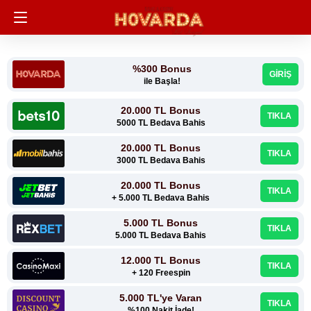
%300 Bonus
GİRİŞ
ile Başla!
20.000 TL Bonus
TIKLA
5000 TL Bedava Bahis
20.000 TL Bonus
TIKLA
3000 TL Bedava Bahis
20.000 TL Bonus
TIKLA
+ 5.000 TL Bedava Bahis
5.000 TL Bonus
TIKLA
5.000 TL Bedava Bahis
12.000 TL Bonus
TIKLA
+ 120 Freespin
5.000 TL'ye Varan
TIKLA
%100 Nakit İade!