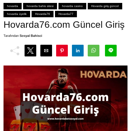
hovarda
hovarda bahis sitesi
hovarda casino
Hovarda giriş güncel
hovarda üyelik
Hovarda76
Hovarda77
Hovarda76.com Güncel Giriş
Tarafından
Sosyal Bahisci