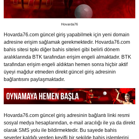
Hovarda76
Hovarda76.com güncel giriş yapabilmek için yeni domain
adresine erişim sağlamak gerekmektedir. Hovarda76.com
bahis sitesi tıpkı diğer bahis siteleri gibi belirli dönem
aralıklarında BTK tarafından erişim engeli almaktadır. BTK
tarafından erişim engeli aldıktan hemen sonra hiçbir aktif
üyeyi mağdur etmeden direkt güncel giriş adresinin
bağlantısını paylaşmaktadır.
Hovarda76.com güncel giriş adresinin bağlantı linki resmi
sosyal medya hesaplarından, e-mail aracılığı ile ya da direkt
olarak SMS yolu ile bildirmektedir. Bu sayede bahis
severler kaldığı yerden keyifli bir şekilde bahis işlemlerini