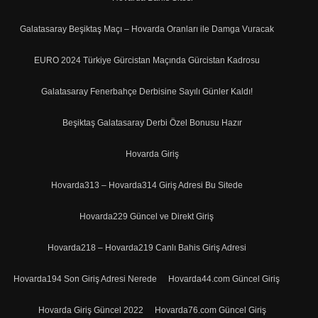
Galatasaray Beşiktaş Maçı – Hovarda Oranları ile Damga Vuracak
EURO 2024 Türkiye Gürcistan Maçında Gürcistan Kadrosu
Galatasaray Fenerbahçe Derbisine Sayılı Günler Kaldı!
Beşiktaş Galatasaray Derbi Özel Bonusu Hazır
Hovarda Giriş
Hovarda313 – Hovarda314 Giriş Adresi Bu Sitede
Hovarda229 Güncel ve Direkt Giriş
Hovarda218 – Hovarda219 Canlı Bahis Giriş Adresi
Hovarda194 Son Giriş Adresi Nerede
Hovarda44.com Güncel Giriş
Hovarda Giriş Güncel 2022
Hovarda76.com Güncel Giriş