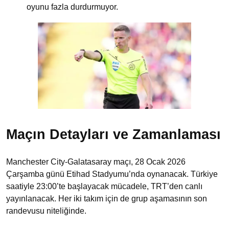
oyunu fazla durdurmuyor.
Maçın Detayları ve Zamanlaması
Manchester City-Galatasaray maçı, 28 Ocak 2026
Çarşamba günü Etihad Stadyumu’nda oynanacak. Türkiye
saatiyle 23:00’te başlayacak mücadele, TRT’den canlı
yayınlanacak. Her iki takım için de grup aşamasının son
randevusu niteliğinde.