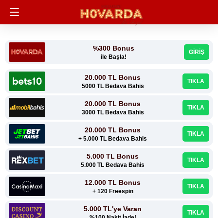
%300 Bonus
GİRİŞ
ile Başla!
20.000 TL Bonus
TIKLA
5000 TL Bedava Bahis
20.000 TL Bonus
TIKLA
3000 TL Bedava Bahis
20.000 TL Bonus
TIKLA
+ 5.000 TL Bedava Bahis
5.000 TL Bonus
TIKLA
5.000 TL Bedava Bahis
12.000 TL Bonus
TIKLA
+ 120 Freespin
5.000 TL'ye Varan
TIKLA
%100 Nakit İade!