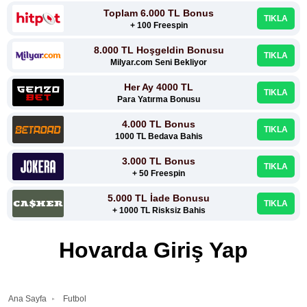
Toplam 6.000 TL Bonus
TIKLA
+ 100 Freespin
8.000 TL Hoşgeldin Bonusu
TIKLA
Milyar.com Seni Bekliyor
Her Ay 4000 TL
TIKLA
Para Yatırma Bonusu
4.000 TL Bonus
TIKLA
1000 TL Bedava Bahis
3.000 TL Bonus
TIKLA
+ 50 Freespin
5.000 TL İade Bonusu
TIKLA
+ 1000 TL Risksiz Bahis
Hovarda Giriş Yap
Ana Sayfa
Futbol