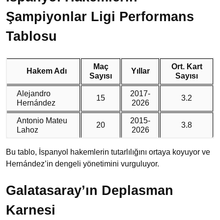
Şampiyonlar Ligi Performans
Tablosu
Maç
Ort. Kart
Hakem Adı
Yıllar
Sayısı
Sayısı
Alejandro
2017-
15
3.2
Hernández
2026
Antonio Mateu
2015-
20
3.8
Lahoz
2026
Bu tablo, İspanyol hakemlerin tutarlılığını ortaya koyuyor ve
Hernández’in dengeli yönetimini vurguluyor.
Galatasaray’ın Deplasman
Karnesi