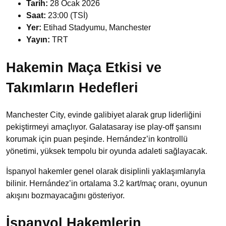
Tarih:
28 Ocak 2026
Saat:
23:00 (TSİ)
Yer:
Etihad Stadyumu, Manchester
Yayın:
TRT
Hakemin Maça Etkisi ve
Takımların Hedefleri
Manchester City, evinde galibiyet alarak grup liderliğini
pekiştirmeyi amaçlıyor. Galatasaray ise play-off şansını
korumak için puan peşinde. Hernández’in kontrollü
yönetimi, yüksek tempolu bir oyunda adaleti sağlayacak.
İspanyol hakemler genel olarak disiplinli yaklaşımlarıyla
bilinir. Hernández’in ortalama 3.2 kart/maç oranı, oyunun
akışını bozmayacağını gösteriyor.
İspanyol Hakemlerin