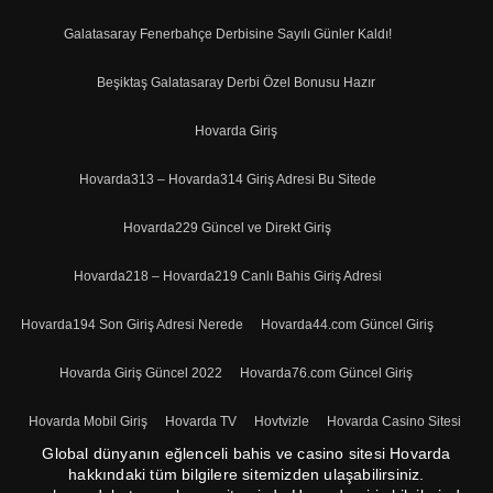
Galatasaray Fenerbahçe Derbisine Sayılı Günler Kaldı!
Beşiktaş Galatasaray Derbi Özel Bonusu Hazır
Hovarda Giriş
Hovarda313 – Hovarda314 Giriş Adresi Bu Sitede
Hovarda229 Güncel ve Direkt Giriş
Hovarda218 – Hovarda219 Canlı Bahis Giriş Adresi
Hovarda194 Son Giriş Adresi Nerede
Hovarda44.com Güncel Giriş
Hovarda Giriş Güncel 2022
Hovarda76.com Güncel Giriş
Hovarda Mobil Giriş
Hovarda TV
Hovtvizle
Hovarda Casino Sitesi
Global dünyanın eğlenceli bahis ve casino sitesi Hovarda
hakkındaki tüm bilgilere sitemizden ulaşabilirsiniz.