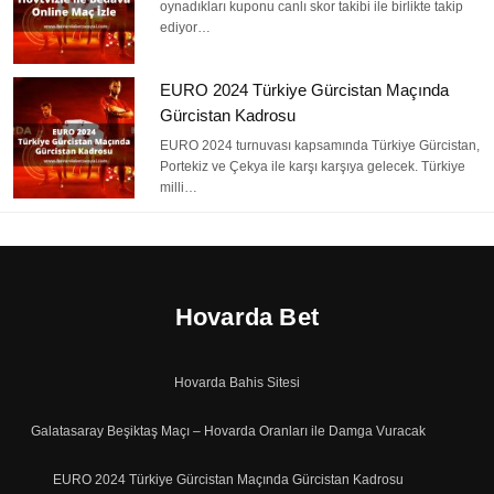
oynadıkları kuponu canlı skor takibi ile birlikte takip
ediyor…
EURO 2024 Türkiye Gürcistan Maçında
Gürcistan Kadrosu
EURO 2024 turnuvası kapsamında Türkiye Gürcistan,
Portekiz ve Çekya ile karşı karşıya gelecek. Türkiye
milli…
Hovarda Bet
Hovarda Bahis Sitesi
Galatasaray Beşiktaş Maçı – Hovarda Oranları ile Damga Vuracak
EURO 2024 Türkiye Gürcistan Maçında Gürcistan Kadrosu