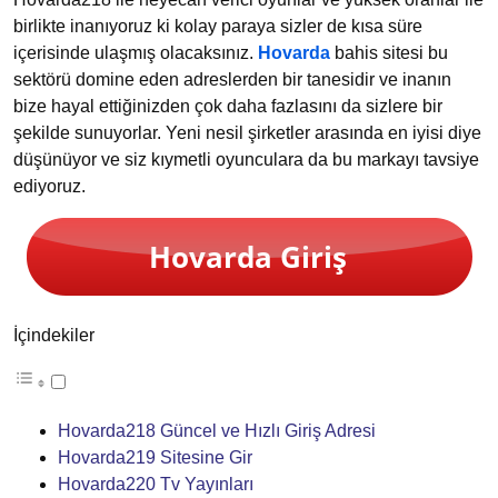
birlikte inanıyoruz ki kolay paraya sizler de kısa süre
içerisinde ulaşmış olacaksınız.
Hovarda
bahis sitesi bu
sektörü domine eden adreslerden bir tanesidir ve inanın
bize hayal ettiğinizden çok daha fazlasını da sizlere bir
şekilde sunuyorlar. Yeni nesil şirketler arasında en iyisi diye
düşünüyor ve siz kıymetli oyunculara da bu markayı tavsiye
ediyoruz.
İçindekiler
Hovarda218 Güncel ve Hızlı Giriş Adresi
Hovarda219 Sitesine Gir
Hovarda220 Tv Yayınları