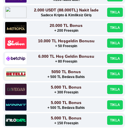
2.000 USDT (88.000TL) Nakit İade
TIKLA
Sadece Kripto & Kimliksiz Giriş
20.000 TL Bonus
TIKLA
+ 200 Freespin
10.000 TL Hoşgeldin Bonusu
TIKLA
+ 50 Freespin
6.000 TL Hoş Geldin Bonusu
TIKLA
+ 80 Freespin
5050 TL Bonus
TIKLA
+ 500 TL Bedava Bahis
5.000 TL Bonus
TIKLA
+ 300 Freespin
5.000 TL Bonus
TIKLA
+ 500 TL Bedava Bahis
5.000 TL Bonus
TIKLA
+ 150 Freespin