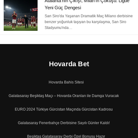
Atalanta’nın Çıkışı, Milan’ın Çöküşü: Ligde
Yeni Güç Dengesi
San Siro'da Yaşanan Dramatik Maç Milano derbisine
benzer yoğunluk taşıyan bu karşılaşma, San Siro
Stadyumu'nda…
Hovarda Bet
Hovarda Bahis Sitesi
Galatasaray Beşiktaş Maçı – Hovarda Oranları ile Damga Vuracak
EURO 2024 Türkiye Gürcistan Maçında Gürcistan Kadrosu
Galatasaray Fenerbahçe Derbisine Sayılı Günler Kaldı!
Beşiktaş Galatasaray Derbi Özel Bonusu Hazır