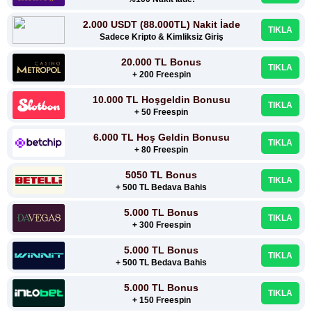
2.000 USDT (88.000TL) Nakit İade
TIKLA
Sadece Kripto & Kimliksiz Giriş
20.000 TL Bonus
TIKLA
+ 200 Freespin
10.000 TL Hoşgeldin Bonusu
TIKLA
+ 50 Freespin
6.000 TL Hoş Geldin Bonusu
TIKLA
+ 80 Freespin
5050 TL Bonus
TIKLA
+ 500 TL Bedava Bahis
5.000 TL Bonus
TIKLA
+ 300 Freespin
5.000 TL Bonus
TIKLA
+ 500 TL Bedava Bahis
5.000 TL Bonus
TIKLA
+ 150 Freespin