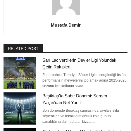
Mustafa Demir
RELATED POST
Sarı Lacivertlilerin Devler Ligi Yolundaki
Çetin Rakipleri
Fenerbahçe, Trendyol Süper Lig'de sergilediği üstün
performansın meyvelerini toplamak adına 2025-2026
sezonu için kollarını sıvadı.…
Beşiktaş’ta Sabır Dönemi: Sergen
Yalçın’dan Net Yanıt
Son dönemde Beşiktaş camiasında yayılan istifa
söylentileri ve teknik direktörlük koltuğunun
sarsıldığına dair iddialar, bizzat…