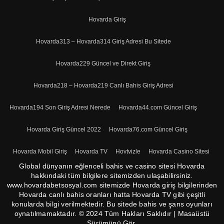
Hovarda Giriş
Hovarda313 – Hovarda314 Giriş Adresi Bu Sitede
Hovarda229 Güncel ve Direkt Giriş
Hovarda218 – Hovarda219 Canlı Bahis Giriş Adresi
Hovarda194 Son Giriş Adresi Nerede
Hovarda44.com Güncel Giriş
Hovarda Giriş Güncel 2022
Hovarda76.com Güncel Giriş
Hovarda Mobil Giriş
Hovarda TV
Hovtvizle
Hovarda Casino Sitesi
Global dünyanın eğlenceli bahis ve casino sitesi Hovarda
hakkındaki tüm bilgilere sitemizden ulaşabilirsiniz.
www.hovardabetsosyal.com sitemizde Hovarda giriş bilgilerinden
Hovarda canlı bahis oranları hatta Hovarda TV gibi çeşitli
konularda bilgi verilmektedir. Bu sitede bahis ve şans oyunları
oynatılmamaktadır. © 2024 Tüm Hakları Saklıdır
|
Masaüstü
Sürümünü Gör.