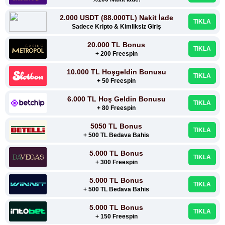
2.000 USDT (88.000TL) Nakit İade
TIKLA
Sadece Kripto & Kimliksiz Giriş
20.000 TL Bonus
TIKLA
+ 200 Freespin
10.000 TL Hoşgeldin Bonusu
TIKLA
+ 50 Freespin
6.000 TL Hoş Geldin Bonusu
TIKLA
+ 80 Freespin
5050 TL Bonus
TIKLA
+ 500 TL Bedava Bahis
5.000 TL Bonus
TIKLA
+ 300 Freespin
5.000 TL Bonus
TIKLA
+ 500 TL Bedava Bahis
5.000 TL Bonus
TIKLA
+ 150 Freespin