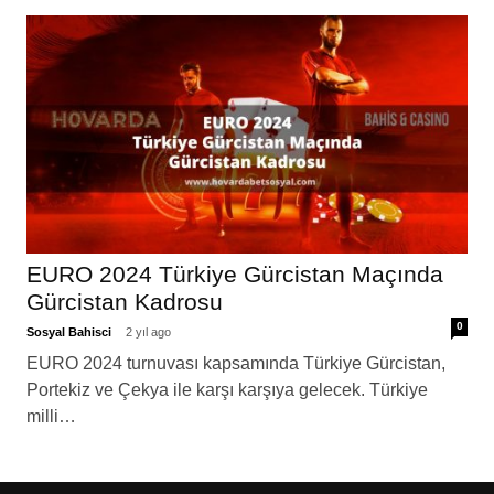
EURO 2024 Türkiye Gürcistan Maçında
Gürcistan Kadrosu
0
Sosyal Bahisci
2 yıl ago
EURO 2024 turnuvası kapsamında Türkiye Gürcistan,
Portekiz ve Çekya ile karşı karşıya gelecek. Türkiye
milli…