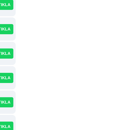
TIKLA
TIKLA
TIKLA
TIKLA
TIKLA
TIKLA