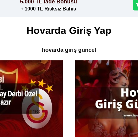
5.000 TL İade Bonusu
+ 1000 TL Risksiz Bahis
Hovarda Giriş Yap
hovarda giriş güncel