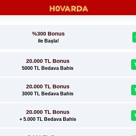
%300 Bonus
ile Başla!
20.000 TL Bonus
5000 TL Bedava Bahis
20.000 TL Bonus
3000 TL Bedava Bahis
20.000 TL Bonus
+ 5.000 TL Bedava Bahis