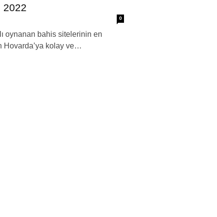
l 2022
0
ı oynanan bahis sitelerinin en
lan Hovarda’ya kolay ve…