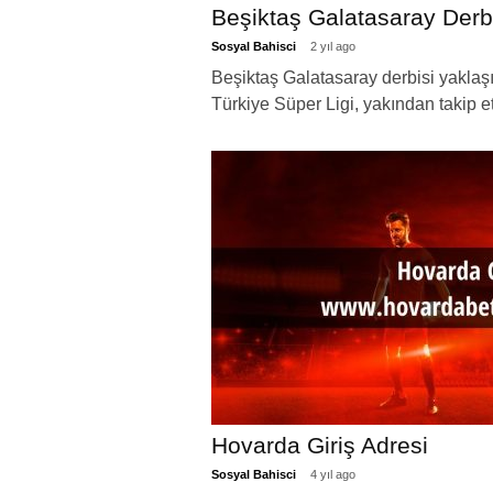
Beşiktaş Galatasaray Derb
Sosyal Bahisci
2 yıl ago
Beşiktaş Galatasaray derbisi yaklaşı
Türkiye Süper Ligi, yakından takip 
Hovarda Giriş Adresi
Sosyal Bahisci
4 yıl ago