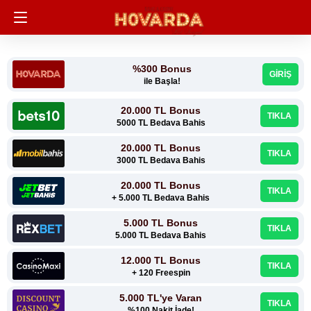
%300 Bonus
GİRİŞ
ile Başla!
20.000 TL Bonus
TIKLA
5000 TL Bedava Bahis
20.000 TL Bonus
TIKLA
3000 TL Bedava Bahis
20.000 TL Bonus
TIKLA
+ 5.000 TL Bedava Bahis
5.000 TL Bonus
TIKLA
5.000 TL Bedava Bahis
12.000 TL Bonus
TIKLA
+ 120 Freespin
5.000 TL'ye Varan
TIKLA
%100 Nakit İade!