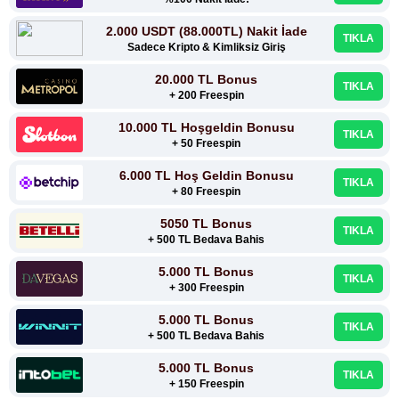
2.000 USDT (88.000TL) Nakit İade
TIKLA
Sadece Kripto & Kimliksiz Giriş
20.000 TL Bonus
TIKLA
+ 200 Freespin
10.000 TL Hoşgeldin Bonusu
TIKLA
+ 50 Freespin
6.000 TL Hoş Geldin Bonusu
TIKLA
+ 80 Freespin
5050 TL Bonus
TIKLA
+ 500 TL Bedava Bahis
5.000 TL Bonus
TIKLA
+ 300 Freespin
5.000 TL Bonus
TIKLA
+ 500 TL Bedava Bahis
5.000 TL Bonus
TIKLA
+ 150 Freespin