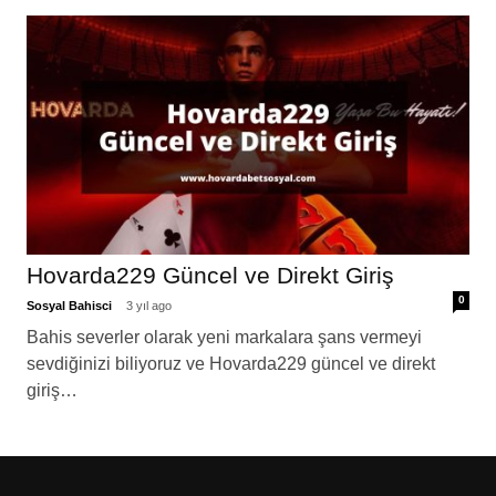
Hovarda229 Güncel ve Direkt Giriş
0
Sosyal Bahisci
3 yıl ago
Bahis severler olarak yeni markalara şans vermeyi
sevdiğinizi biliyoruz ve Hovarda229 güncel ve direkt
giriş…