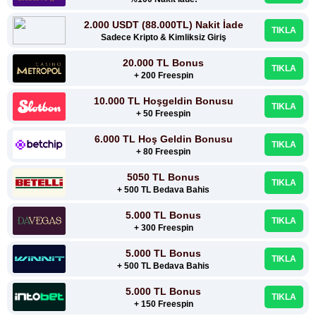
2.000 USDT (88.000TL) Nakit İade
TIKLA
Sadece Kripto & Kimliksiz Giriş
20.000 TL Bonus
TIKLA
+ 200 Freespin
10.000 TL Hoşgeldin Bonusu
TIKLA
+ 50 Freespin
6.000 TL Hoş Geldin Bonusu
TIKLA
+ 80 Freespin
5050 TL Bonus
TIKLA
+ 500 TL Bedava Bahis
5.000 TL Bonus
TIKLA
+ 300 Freespin
5.000 TL Bonus
TIKLA
+ 500 TL Bedava Bahis
5.000 TL Bonus
TIKLA
+ 150 Freespin