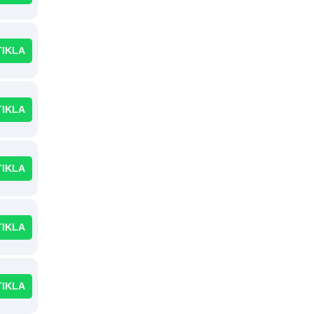
TIKLA
TIKLA
TIKLA
TIKLA
TIKLA