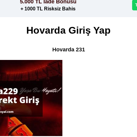
5.000 TL İade Bonusu
+ 1000 TL Risksiz Bahis
Hovarda Giriş Yap
Hovarda 231