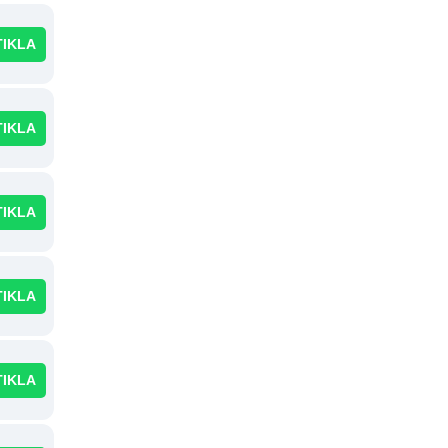
TIKLA
TIKLA
TIKLA
TIKLA
TIKLA