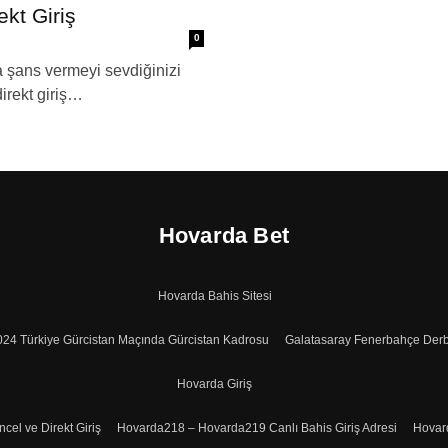
kt Giriş
0
a şans vermeyi sevdiğinizi
irekt giriş…
Hovarda Bet
Hovarda Bahis Sitesi
4 Türkiye Gürcistan Maçında Gürcistan Kadrosu
Galatasaray Fenerbahçe Derbi
Hovarda Giriş
el ve Direkt Giriş
Hovarda218 – Hovarda219 Canlı Bahis Giriş Adresi
Hovar