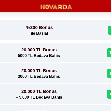
%300 Bonus
ile Başla!
20.000 TL Bonus
5000 TL Bedava Bahis
20.000 TL Bonus
3000 TL Bedava Bahis
20.000 TL Bonus
+ 5.000 TL Bedava Bahis