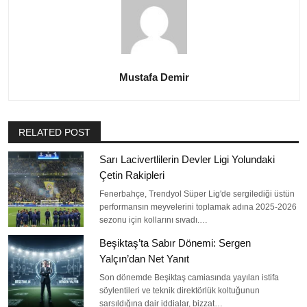
Mustafa Demir
RELATED POST
Sarı Lacivertlilerin Devler Ligi Yolundaki
Çetin Rakipleri
Fenerbahçe, Trendyol Süper Lig'de sergilediği üstün
performansın meyvelerini toplamak adına 2025-2026
sezonu için kollarını sıvadı.…
Beşiktaş’ta Sabır Dönemi: Sergen
Yalçın’dan Net Yanıt
Son dönemde Beşiktaş camiasında yayılan istifa
söylentileri ve teknik direktörlük koltuğunun
sarsıldığına dair iddialar, bizzat…