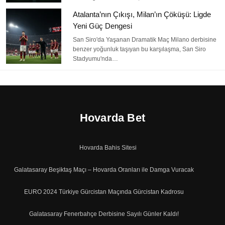
Atalanta’nın Çıkışı, Milan’ın Çöküşü: Ligde
Yeni Güç Dengesi
San Siro'da Yaşanan Dramatik Maç Milano derbisine
benzer yoğunluk taşıyan bu karşılaşma, San Siro
Stadyumu'nda…
Hovarda Bet
Hovarda Bahis Sitesi
Galatasaray Beşiktaş Maçı – Hovarda Oranları ile Damga Vuracak
EURO 2024 Türkiye Gürcistan Maçında Gürcistan Kadrosu
Galatasaray Fenerbahçe Derbisine Sayılı Günler Kaldı!